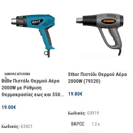
Sthor Πιστόλι Θερμού Αέρα
ΧΑΜΗΛΌ ΑΠΌΘΕΜΑ
Bulle Πιστόλι Θερμού Αέρα
2000W (79320)
2000W με Ρύθμιση
19.80
€
Θερμοκρασίας εως και 550°C
63421
Προσθήκη Στο Καλάθι
19.00
€
Κωδικός:
03919
Προσθήκη Στο Καλάθι
ΒΆΡΟΣ
1.2 κ.
Κωδικός:
63421