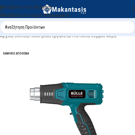
Μετάβαση στην πλοήγηση
Μετάβαση στο κύριο περιεχόμενο
Αρχική σελίδα
/
Ηλεκτρικά Εργαλεία
/
Πιστόλια Θερμού Αέρα
ΧΑΜΗΛΌ ΑΠΌΘΕΜΑ