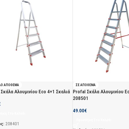
ΛΌ ΑΠΌΘΕΜΑ
ΣΕ ΑΠΌΘΕΜΑ
 Σκάλα Αλουμινίου Eco 4+1 Σκαλιά
Profal Σκάλα Αλουμινίου E
208501
€
49.00
€
ήκη Στο Καλάθι
Προσθήκη Στο Καλάθι
ός:
208401