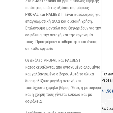
Στο
e‑Makantasis
θα βρεις σκάλες υψηλής
ποιότητας από τις αξιόπιστες μάρκες
PROFAL
και
PALBEST
. Είναι κατάλληλες για
επαγγελματική αλλά και οικιακή χρήση.
Επιλέγουμε μοντέλα που ξεχωρίζουν για την
ασφάλεια, την αντοχή και την εργονομία
τους. Προσφέρουν σταθερότητα και άνεση
σε κάθε εργασία.
Οι σκάλες PROFAL και PALBEST
κατασκευάζονται από ενισχυμένο αλουμίνιο
και γαλβανισμένο σίδηρο. Αυτά τα υλικά
ΧΑΜΗ
Profal
διασφαλίζουν μεγάλη αντοχή και
ταυτόχρονα χαμηλό βάρος. Έτσι, η μεταφορά
41.50
και η χρήση τους γίνεται εύκολα και με
Προσθ
ασφάλεια.
Κωδικ