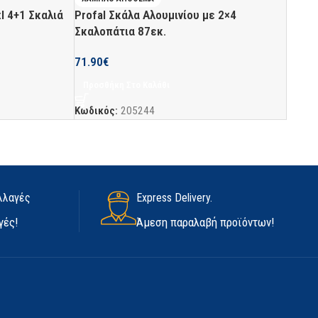
l 4+1 Σκαλιά
Profal Σκάλα Αλουμινίου με 2×4
Σκαλοπάτια 87εκ.
71.90
€
Προσθήκη Στο Καλάθι
Κωδικός:
205244
λλαγές
Express Delivery.
γές!
Άμεση παραλαβή προϊόντων!