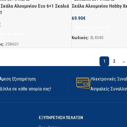
 Σκάλα Αλουμινίου Eco 6+1 Σκαλιά
Σκάλα Αλουμινίου Hobby Xx
1
69.90
€
€
Προσθήκη Στο Καλάθι
ήκη Στο Καλάθι
Κωδικός:
XL4040
ός:
208601
1
2
→
Άμεση Εξυπηρέτηση
Ηλεκτρονικές Συνα
Δίπλα σε κάθε απορία σας!
Ασφαλείς Συναλλα
ΕΞΥΠΗΡΕΤΗΣΗ ΠΕΛΑΤΩΝ