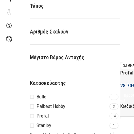
Τύπος
Αριθμός Σκαλιών
Μέγιστο Βάρος Αντοχής
ΧΑΜΗ
Profal
Κατασκεύαστης
28.70
Προσθ
Bulle
1
Palbest Hobby
Κωδικ
3
Profal
14
Stanley
1