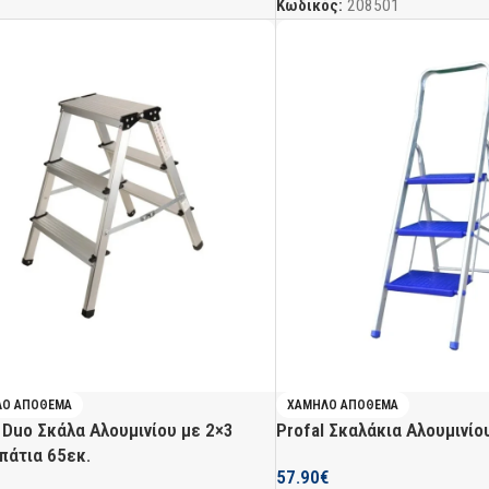
Κωδικός:
208501
ΛΌ ΑΠΌΘΕΜΑ
ΧΑΜΗΛΌ ΑΠΌΘΕΜΑ
 Duo Σκάλα Αλουμινίου με 2×3
Profal Σκαλάκια Αλουμινίο
πάτια 65εκ.
57.90
€