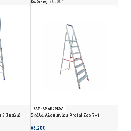
Κωδικός:
803004
ΧΑΜΗΛΌ ΑΠΌΘΕΜΑ
υ 3 Σκαλιά
Σκάλα Αλουμινίου Profal Eco 7+1
63.20
€