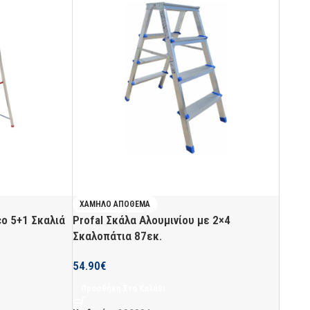
ΧΑΜΗΛΌ ΑΠΌΘΕΜΑ
co 5+1 Σκαλιά
Profal Σκάλα Αλουμινίου με 2×4
Σκαλοπάτια 87εκ.
54.90
€
Προσθήκη Στο Καλάθι