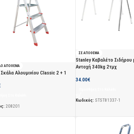
ΣΕ ΑΠΌΘΕΜΑ
Stanley Καβαλέτο Σιδήρου
ΛΌ ΑΠΌΘΕΜΑ
Αντοχή 340kg 2τμχ
 Σκάλα Αλουμινίου Classic 2 + 1
34.00
€
€
Προσθήκη Στο Καλάθι
ήκη Στο Καλάθι
Κωδικός:
STST81337-1
ός:
208201