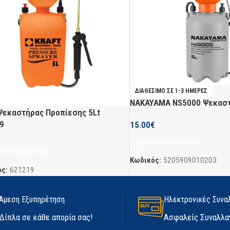
ΔΙΑΘΈΣΙΜΟ ΣΕ 1-3 ΗΜΈΡΕΣ
NAKAYAMA NS5000 Ψεκαστ
 Ψεκαστήρας Προπίεσης 5Lt
9
15.00
€
Προσθήκη Στο Καλάθι
στε Περισσότερα
Κωδικός:
5205909010203
ός:
621219
Άμεση Εξυπηρέτηση
Ηλεκτρονικές Συνα
Δίπλα σε κάθε απορία σας!
Ασφαλείς Συναλλα