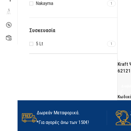
Nakayma
1
Συσκευασία
5 Lt
1
Kraft
62121
Διαβά
Κωδικ
Δωρεάν Μεταφορικά.
*Για αγορές άνω των 150€!