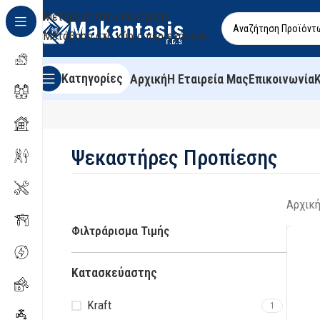
Μετάβαση στην πλοήγηση
Μετάβαση στο κύριο περιεχόμενο
Κατηγορίες
Αρχική
Η Εταιρεία Μας
Επικοινωνία
Ψεκαστήρες Προπίεσης
Αρχική
Φιλτράρισμα Τιμής
Κατασκεύαστης
Kraft
1