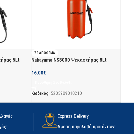
ΣΕ ΑΠΌΘΕΜΑ
ήρας 5Lt
Nakayama NS8000 Ψεκαστήρας 8Lt
16.00
€
Προσθήκη Στο Καλάθι
Κωδικός:
5205909010210
λλαγές
Express Delivery.
γές!
Άμεση παραλαβή προϊόντων!