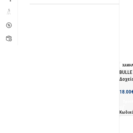
ΧΑΜΗ
BULLE
Δοχεί
18.00
Προσθ
Κωδικ