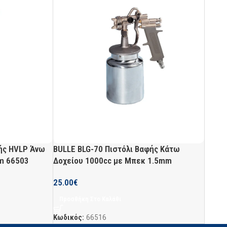
φής HVLP Άνω
BULLE BLG-70 Πιστόλι Βαφής Κάτω
m 66503
Δοχείου 1000cc με Μπεκ 1.5mm
25.00
€
Προσθήκη Στο Καλάθι
Κωδικός:
66516