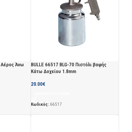
ς Αέρος Άνω
BULLE 66517 BLG-70 Πιστόλι βαφής
Κάτω Δοχείου 1.8mm
20.00
€
Προσθήκη Στο Καλάθι
Κωδικός:
66517