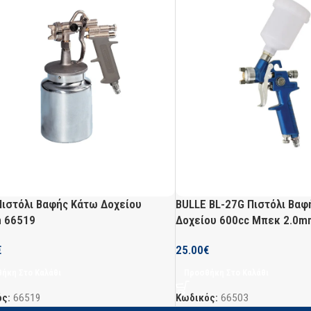
 Πιστόλι Βαφής Κάτω Δοχείου
BULLE BL-27G Πιστόλι Βα
 66519
Δοχείου 600cc Μπεκ 2.0m
€
25.00
€
ήκη Στο Καλάθι
Προσθήκη Στο Καλάθι
ός:
66519
Κωδικός:
66503