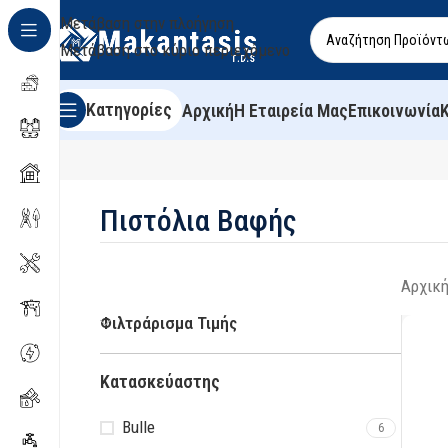
Μετάβαση στην πλοήγηση
Μετάβαση στο κύριο περιεχόμενο
Κατηγορίες
Αρχική
Η Εταιρεία Μας
Επικοινωνία
Πιστόλια Βαφής
Αρχική
Φιλτράρισμα Τιμής
Κατασκεύαστης
Bulle
6