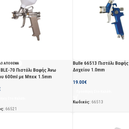
Bulle 66513 Πιστόλι Βαφή
ΛΌ ΑΠΌΘΕΜΑ
Δοχείου 1.0mm
 BLE-70 Πιστόλι Βαφής Άνω
ου 600ml με Μπεκ 1.5mm
19.00
€
€
Προσθήκη Στο Καλάθι
ήκη Στο Καλάθι
Κωδικός:
66513
ός:
66521