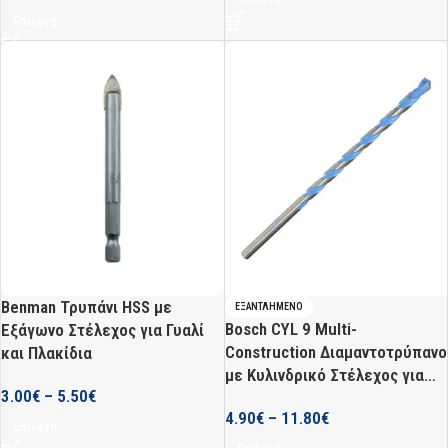
Επιλογή
Benman Τρυπάνι HSS με
ΕΞΑΝΤΛΗΜΈΝΟ
Bosch CYL 9 Multi-
Εξάγωνο Στέλεχος για Γυαλί
Construction Διαμαντοτρύπανο
και Πλακίδια
με Κυλινδρικό Στέλεχος για
3.00
€
–
5.50
€
Μέταλλο, Ξύλο, Δομικά Υλικά,
4.90
€
–
11.80
€
Γυαλί και Πλακίδια
Επιλογή