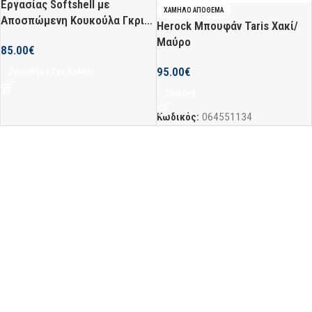
Εργασίας Softshell με
ΧΑΜΗΛΌ ΑΠΌΘΕΜΑ
Αποσπώμενη Κουκούλα Γκρι
Herock Μπουφάν Taris Χακί/
Μέγεθος XLarge
Μαύρο
85.00
€
95.00
€
Προσθήκη Στο Καλάθι
Επιλογή
Κωδικός:
064551134