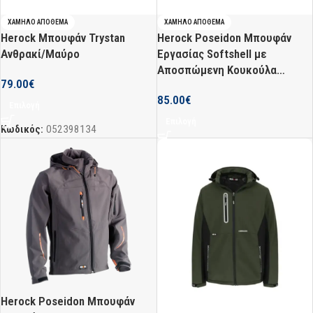
ΧΑΜΗΛΌ ΑΠΌΘΕΜΑ
ΧΑΜΗΛΌ ΑΠΌΘΕΜΑ
Herock Poseidon Μπουφάν
Herock Μπουφάν Trystan
Εργασίας Softshell με
Ανθρακί/Μαύρο
Αποσπώμενη Κουκούλα
79.00
€
Μαύρο
85.00
€
Επιλογή
Επιλογή
Κωδικός:
052398134
Herock Poseidon Μπουφάν