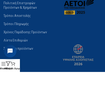
Πολιτική Επιστροφών
Προϊόντων & Χρημάτων
Τρόποι Αποστολής
Τρόποι Πληρωμής
Χρόνος Παράδοσης Προϊόντων
Λίστα Επιθυμιών
Σύγκριση προϊόντων
Μενού
Φίλτρα
Καλάθι Αγορών
E-MAKANTASIS.GR
2025. ALL RIGHTS RESERVED. MAST CORPORATION PREMIUM