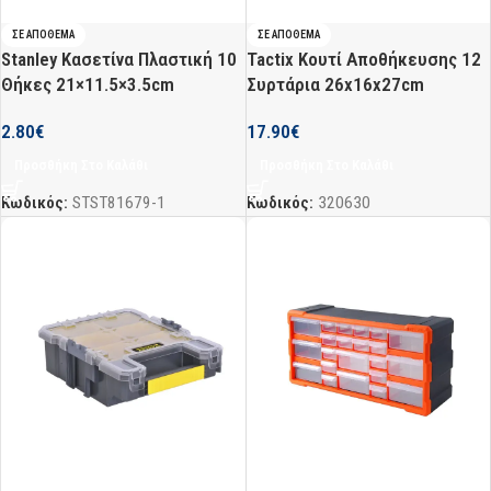
ΣΕ ΑΠΌΘΕΜΑ
ΣΕ ΑΠΌΘΕΜΑ
Stanley Κασετίνα Πλαστική 10
Tactix Κουτί Αποθήκευσης 12
Θήκες 21×11.5×3.5cm
Συρτάρια 26x16x27cm
2.80
€
17.90
€
Προσθήκη Στο Καλάθι
Προσθήκη Στο Καλάθι
Κωδικός:
STST81679-1
Κωδικός:
320630