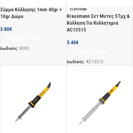
Σύρμα Κόλλησης 1mm 40gr +
ΣΕ ΑΠΌΘΕΜΑ
Krausmann Σετ Μυτες 5Τμχ &
10gr Δώρο
Κολληση Για Κολλητηρια
3.80
€
AC13515
Προσθήκη Στο Καλάθι
5.40
€
Κωδικός:
8005
Προσθήκη Στο Καλάθι
Κωδικός:
AC13515