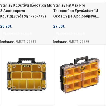
Stanley Κασετίνα Πλαστική Με
Stanley FatMax Pro
8 Αποσπόμενα
Ταμπακιέρα Εργαλείων 14
Κουτιά(Συνδεση 1-75-779)
Θέσεων με Αφαιρούμενα
Κουτιά Κίτρινη
20.90
€
27.50
€
Προσθήκη Στο Καλάθι
Προσθήκη Στο Καλάθι
Κωδικός:
FMST1-75781
Κωδικός:
FMST1-75779