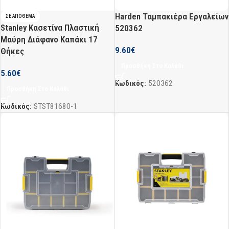
Harden Ταμπακιέρα Εργαλείων
ΣΕ ΑΠΌΘΕΜΑ
Stanley Κασετίνα Πλαστική
520362
Μαύρη Διάφανο Καπάκι 17
9.60
€
Θήκες
Προσθήκη Στο Καλάθι
5.60
€
Κωδικός:
520362
Προσθήκη Στο Καλάθι
Κωδικός:
STST81680-1