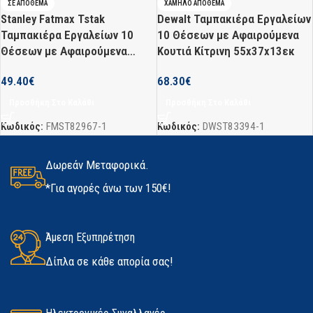
ΣΕ ΑΠΌΘΕΜΑ
ΧΑΜΗΛΌ ΑΠΌΘΕΜΑ
Stanley Fatmax Tstak
Dewalt Ταμπακιέρα Εργαλείων
Ταμπακιέρα Εργαλείων 10
10 Θέσεων με Αφαιρούμενα
Θέσεων με Αφαιρούμενα
Κουτιά Κίτρινη 55x37x13εκ
Κουτιά Κίτρινη
49.40
€
68.30
€
44×33.3×11.9εκ.
Προσθήκη Στο Καλάθι
Προσθήκη Στο Καλάθι
Κωδικός:
FMST82967-1
Κωδικός:
DWST83394-1
Δωρεάν Μεταφορικά.
*Για αγορές άνω των 150€!
Άμεση Εξυπηρέτηση
Δίπλα σε κάθε απορία σας!