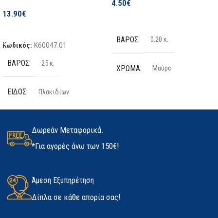
4.50
€
Σε απόθεμα
13.90
€
Επιλογή
Προσθήκη Στο Καλάθι
ΒΆΡΟΣ
0.20 κ.
Κωδικός:
K60047.01
ΒΆΡΟΣ
25 κ.
ΧΡΏΜΑ
Μαύρο
ΕΊΔΟΣ
Πλακιδίων
ΤΕΜΆΧΙΑ
2 τμχ
ΠΟΣΌΤΗΤΑ
25kg
ΥΛΙΚΌ
Latex
Δωρεάν Μεταφορικά.
*Για αγορές άνω των 150€!
ΚΑΤΑΣΚΕΥΑΣΤΉΣ
Kerakoll
ΜΈΓΕΘΟΣ
ΔΙΑΘΕΣΙΜΌΤΗΤΑ
Άμεση Εξυπηρέτηση
Medium
,
Large
,
Extra Large
Δίπλα σε κάθε απορία σας!
Σε απόθεμα
ΚΑΤΑΣΚΕΥΑΣΤΉΣ
Marigold