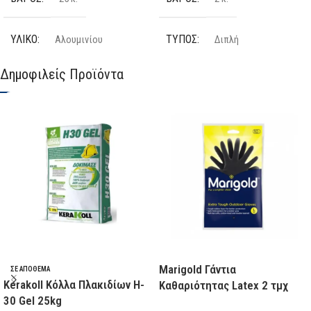
ΥΛΙΚΌ
ΤΎΠΟΣ
Αλουμινίου
Διπλή
Δημοφιλείς Προϊόντα
ΤΎΠΟΣ
ΥΛΙΚΌ
Τύπου Λάμδα
Αλουμινίου
ΑΡΙΘΜΌΣ ΣΚΑΛΙΏΝ
ΑΡΙΘΜΌΣ ΣΚΑΛΙΏΝ
5
4
ΜΈΓΙΣΤΟ ΒΆΡΟΣ ΑΝΤΟΧΉΣ
ΠΛΑΤΎΣΚΑΛΟ
Όχι
150kg
ΚΑΤΑΣΚΕΥΑΣΤΉΣ
Profal
ΚΑΤΑΣΚΕΥΑΣΤΉΣ
Profal
ΔΙΑΘΕΣΙΜΌΤΗΤΑ
Marigold Γάντια
ΣΕ ΑΠΌΘΕΜΑ
ΔΙΑΘΕΣΙΜΌΤΗΤΑ
Χαμηλό Απόθεμα
Kerakoll Κόλλα Πλακιδίων H-
Καθαριότητας Latex 2 τμχ
30 Gel 25kg