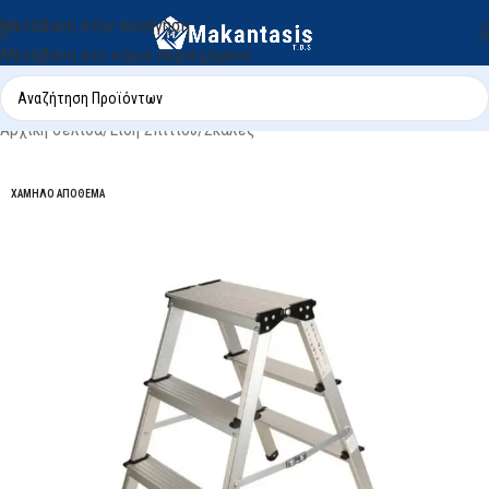
Μετάβαση στην πλοήγηση
Μετάβαση στο κύριο περιεχόμενο
Αρχική σελίδα
/
Είδη Σπιτιού
/
Σκάλες
ΧΑΜΗΛΌ ΑΠΌΘΕΜΑ