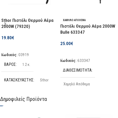
Sthor Πιστόλι Θερμού Αέρα
ΧΑΜΗΛΌ ΑΠΌΘΕΜΑ
Πιστόλι Θερμού Αέρα 2000W
2000W (79320)
Bulle 633347
19.80
€
25.00
€
Προσθήκη Στο Καλάθι
Προσθήκη Στο Καλάθι
Κωδικός:
03919
Κωδικός:
633347
ΒΆΡΟΣ
1.2 κ.
ΔΙΑΘΕΣΙΜΌΤΗΤΑ
ΚΑΤΑΣΚΕΥΑΣΤΉΣ
Sthor
Χαμηλό Απόθεμα
ΕΊΔΟΣ
Δημοφιλείς Προϊόντα
ΚΑΤΑΣΚΕΥΑΣΤΉΣ
Bulle
Πιστόλι Θερμού Αέρα