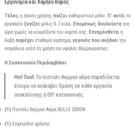
Εργονομία και Χαμηλό Βάρος
Τέλος
, η άνεση χρήσης
παίζει
καθοριστικό ρόλο.
Γι’ αυτό
, το
εργαλείο
ζυγίζει
μόλις 0.7 κιλά.
Επομένως
,
δουλεύετε
για
ώρα χωρίς να κουράζετε τον καρπό σας.
Επιπρόσθετα
, η
λαβή
παρέχει
σταθερό κράτημα,
γεγονός που
αυξάνει
την
ασφάλεια κατά τη χρήση σε υψηλές θερμοκρασίες.
Η Συσκευασία Περιλαμβάνει
Hot Tool:
Το πιστόλι θερμού αέρα παραδίδεται
έτοιμο να αναλάβει δράση σε κάθε εργασία
ανακαίνισης ή DIY κατασκευής.
(1)
Πιστόλι Θερμού Αέρα BULLE 2000W
(1)
Εγχειρίδιο χρήσης