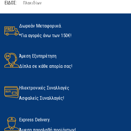
ΕΊΔΟΣ
Πλακιδίων
ΤΕΜΆΧΙΑ
2 τμχ
ΠΟΣΌΤΗΤΑ
25kg
ΥΛΙΚΌ
Latex
Δωρεάν Μεταφορικά.
*Για αγορές άνω των 150€!
ΚΑΤΑΣΚΕΥΑΣΤΉΣ
Kerakoll
ΜΈΓΕΘΟΣ
ΔΙΑΘΕΣΙΜΌΤΗΤΑ
Άμεση Εξυπηρέτηση
Medium
,
Large
,
Extra Large
Δίπλα σε κάθε απορία σας!
Σε απόθεμα
ΚΑΤΑΣΚΕΥΑΣΤΉΣ
Marigold
Ηλεκτρονικές Συναλλαγές
Ασφαλείς Συναλλαγές!
Express Delivery.
Άμεση παραλαβή προϊόντων!