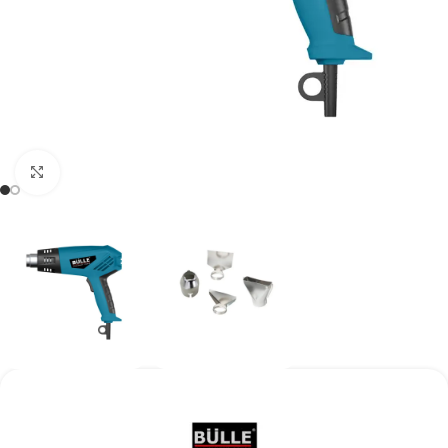
Kάντε κλικ για μεγέθυνση