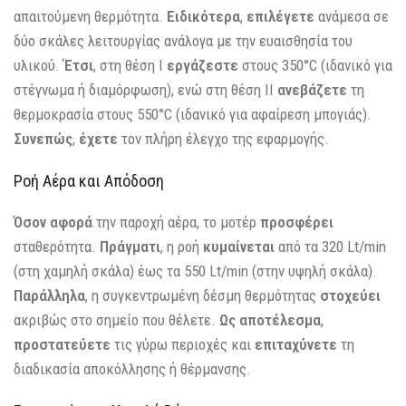
απαιτούμενη θερμότητα.
Ειδικότερα
,
επιλέγετε
ανάμεσα σε
δύο σκάλες λειτουργίας ανάλογα με την ευαισθησία του
υλικού.
Έτσι
, στη θέση I
εργάζεστε
στους 350°C (ιδανικό για
στέγνωμα ή διαμόρφωση), ενώ στη θέση II
ανεβάζετε
τη
θερμοκρασία στους 550°C (ιδανικό για αφαίρεση μπογιάς).
Συνεπώς
,
έχετε
τον πλήρη έλεγχο της εφαρμογής.
Ροή Αέρα και Απόδοση
Όσον αφορά
την παροχή αέρα, το μοτέρ
προσφέρει
σταθερότητα.
Πράγματι
, η ροή
κυμαίνεται
από τα 320 Lt/min
(στη χαμηλή σκάλα) έως τα 550 Lt/min (στην υψηλή σκάλα).
Παράλληλα
, η συγκεντρωμένη δέσμη θερμότητας
στοχεύει
ακριβώς στο σημείο που θέλετε.
Ως αποτέλεσμα
,
προστατεύετε
τις γύρω περιοχές και
επιταχύνετε
τη
διαδικασία αποκόλλησης ή θέρμανσης.