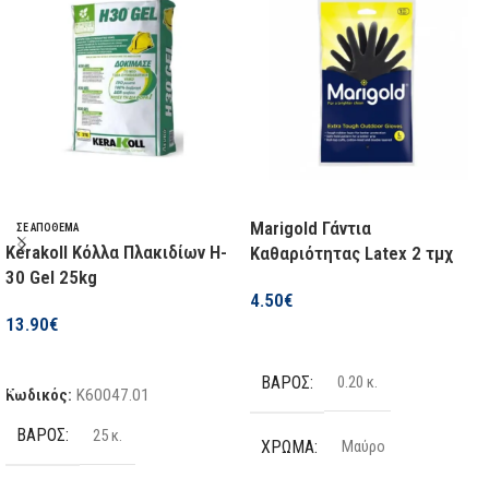
ΙΣΧΎΣ (W)
2000 W
ΤΑΧΎΤΗΤΕΣ
2
ΈΞΤΡΑ ΧΑΡΑΚΤΗΡΙΣΤΙΚΆ
Ρυθμιζόμενη Θερμοκρασία
Marigold Γάντια
ΣΕ ΑΠΌΘΕΜΑ
Kerakoll Κόλλα Πλακιδίων H-
Καθαριότητας Latex 2 τμχ
ΚΩΔ. ΕΡΓΟΣΤΑΣΊΟΥ
30 Gel 25kg
4.50
€
13.90
€
22079320
Επιλογή
Προσθήκη Στο Καλάθι
ΒΆΡΟΣ
0.20 κ.
Κωδικός:
K60047.01
ΒΆΡΟΣ
25 κ.
ΧΡΏΜΑ
Μαύρο