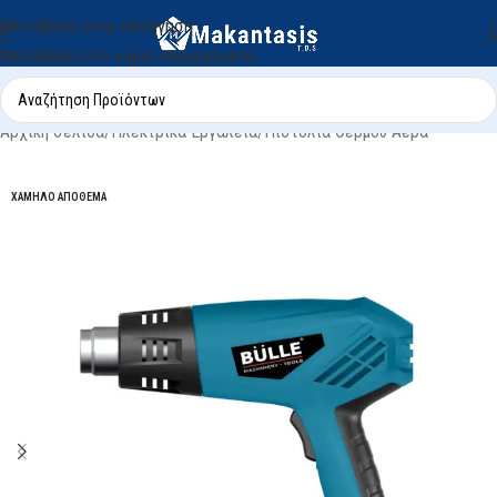
Μετάβαση στην πλοήγηση
Μετάβαση στο κύριο περιεχόμενο
Αρχική σελίδα
/
Ηλεκτρικά Εργαλεία
/
Πιστόλια Θερμού Αέρα
ΧΑΜΗΛΌ ΑΠΌΘΕΜΑ