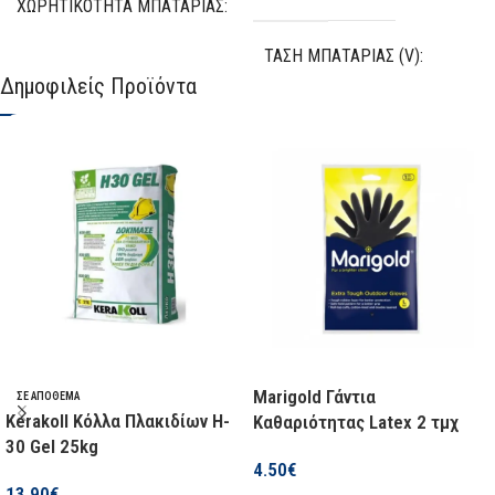
ΧΩΡΗΤΙΚΌΤΗΤΑ ΜΠΑΤΑΡΊΑΣ
ΤΆΣΗ ΜΠΑΤΑΡΊΑΣ (V)
4.0Ah
Δημοφιλείς Προϊόντα
20 V
ΧΩΡΗΤΙΚΌΤΗΤΑ ΜΠΑΤΑΡΊΑΣ
2,5 Ah
ΑΡΙΘΜΌΣ ΜΠΑΤΑΡΙΏΝ
1
NIMH
Όχι
Marigold Γάντια
ΣΕ ΑΠΌΘΕΜΑ
Kerakoll Κόλλα Πλακιδίων H-
Καθαριότητας Latex 2 τμχ
ΛΙΘΊΟΥ
Όχι
30 Gel 25kg
4.50
€
13.90
€
ΔΙΑΘΕΣΙΜΌΤΗΤΑ