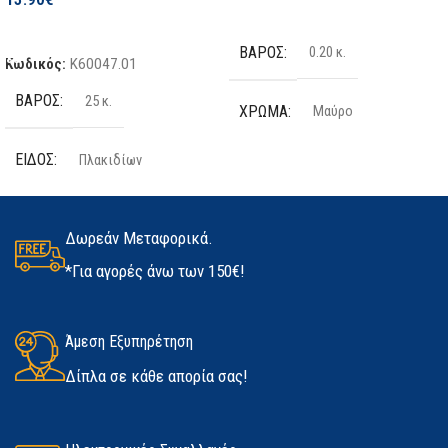
Επιλογή
Προσθήκη Στο Καλάθι
ΒΆΡΟΣ
Σε απόθεμα
0.20 κ.
Κωδικός:
K60047.01
ΒΆΡΟΣ
25 κ.
ΚΑΤΑΣΚΕΥΑΣΤΉΣ
Skil
ΧΡΏΜΑ
Μαύρο
ΕΊΔΟΣ
Πλακιδίων
ΤΕΜΆΧΙΑ
2 τμχ
ΠΟΣΌΤΗΤΑ
25kg
ΥΛΙΚΌ
Latex
Δωρεάν Μεταφορικά.
*Για αγορές άνω των 150€!
ΚΑΤΑΣΚΕΥΑΣΤΉΣ
Kerakoll
ΜΈΓΕΘΟΣ
ΔΙΑΘΕΣΙΜΌΤΗΤΑ
Άμεση Εξυπηρέτηση
Medium
,
Large
,
Extra Large
Δίπλα σε κάθε απορία σας!
Σε απόθεμα
ΚΑΤΑΣΚΕΥΑΣΤΉΣ
Marigold