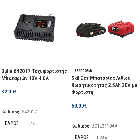
Βulle 642017 Ταχυφορτιστής
ΣΕ ΑΠΌΘΕΜΑ
Skil Σετ Μπαταρίας Λιθίου
Μπαταριών 18V 4.0A
Χωρητικότητας 2.5Ah 20V με
32.00
€
Φορτιστή
Προσθήκη Στο Καλάθι
50.00
€
Κωδικός:
642017
Προσθήκη Στο Καλάθι
ΒΆΡΟΣ
0.7 κ.
Κωδικός:
BC1E3110AA
ΒΆΡΟΣ
1.20 κ.