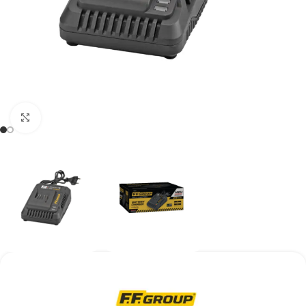
Kάντε κλικ για μεγέθυνση