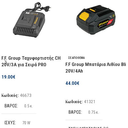
F.F. Group Ταχυφορτιστής CH
ΣΕ ΑΠΌΘΕΜΑ
F.F Group Μπατάρια Λιθίου Bli
20V/3A για Σειρά PRO
20V/4Ah
19.00
€
44.00
€
Προσθήκη Στο Καλάθι
Προσθήκη Στο Καλάθι
Κωδικός:
46673
Κωδικός:
41321
ΒΆΡΟΣ
0.5 κ.
ΒΆΡΟΣ
0.75 κ.
ΙΣΧΎΣ
70 W