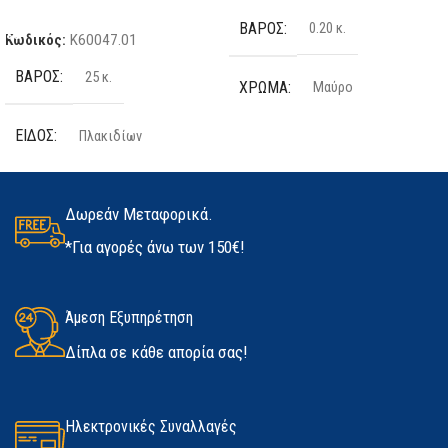
Προσθήκη Στο Καλάθι
ΚΑΤΑΣΚΕΥΑΣΤΉΣ
ΒΆΡΟΣ
0.20 κ.
Κωδικός:
K60047.01
F.F. GROUP
ΒΆΡΟΣ
25 κ.
ΧΡΏΜΑ
Μαύρο
ΔΙΑΘΕΣΙΜΌΤΗΤΑ
ΕΊΔΟΣ
Πλακιδίων
ΤΕΜΆΧΙΑ
2 τμχ
Σε απόθεμα
ΠΟΣΌΤΗΤΑ
25kg
ΥΛΙΚΌ
Latex
Δωρεάν Μεταφορικά.
*Για αγορές άνω των 150€!
ΚΑΤΑΣΚΕΥΑΣΤΉΣ
Kerakoll
ΜΈΓΕΘΟΣ
ΔΙΑΘΕΣΙΜΌΤΗΤΑ
Άμεση Εξυπηρέτηση
Medium
,
Large
,
Extra Large
Δίπλα σε κάθε απορία σας!
Σε απόθεμα
ΚΑΤΑΣΚΕΥΑΣΤΉΣ
Marigold
Ηλεκτρονικές Συναλλαγές