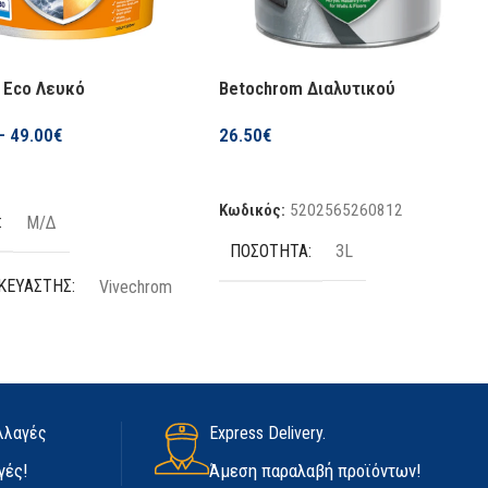
l Eco Λευκό
Betochrom Διαλυτικού
–
49.00
€
26.50
€
ή
Προσθήκη Στο Καλάθι
Κωδικός:
5202565260812
Μ/Δ
ΠΟΣΌΤΗΤΑ
3L
ΚΕΥΑΣΤΉΣ
Vivechrom
ΗΤΑ
10L
,
3L
ΌΤΗΤΕΣ
λλαγές
Express Delivery.
γές!
Άμεση παραλαβή προϊόντων!
ικό
,
Οικολογικό