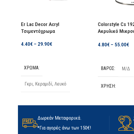
Er Lac Decor Acryl
Colorstyle Cs 192
Τσιμεντόχρωμα
Ακρυλικό Μικρον
Νερού
4.40
€
–
29.90
€
4.80
€
–
55.00
€
Επιλογή
Επιλογή
ΧΡΏΜΑ
ΒΆΡΟΣ
Μ/Δ
Γκρι
,
Κεραμιδί
,
Λευκό
ΧΡΉΣΗ
ΧΡΉΣΗ
Εξωτερική
Εξωτερική
,
Εσωτ
Δωρεάν Μεταφορικά.
ΥΛΙΚΌ ΕΠΙΦΆΝΕΙΑΣ:
ΔΥΝΑΤΌΤΗΤΕΣ
*Για αγορές άνω των 150€!