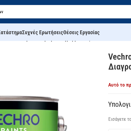
Κατάστημα
Συχνές Ερωτήσεις
Θέσεις Εργασίας
echro Pro Ακρυλικό Χρώμα Διαγραμμίσεως
Vechr
Διαγρ
Αυτό το πρ
Υπολογ
Εισάγετε τ