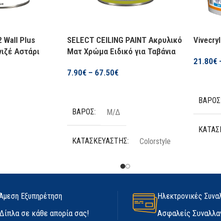
 Wall Plus
SELECT CEILING PAINT Ακρυλικό
Vivecry
ιζέ Αστάρι
Ματ Χρώμα Ειδικό για Ταβάνια
21.80
€
7.90
€
–
67.50
€
Επιλογ
Επιλογή
ΒΆΡΟΣ
ΒΆΡΟΣ
Μ/Δ
ΚΑΤΑΣ
ΚΑΤΑΣΚΕΥΑΣΤΉΣ
Colorstyle
ΠΟΣΌΤ
ερική
ΔΥΝΑΤΌΤΗΤΕΣ
Ακρυλικό
ΔΥΝΑΤ
Άμεση Εξυπηρέτηση
Ηλεκτρονικές Συνα
ΠΟΣΌΤΗΤΑ
Δίπλα σε κάθε απορία σας!
Ασφαλείς Συναλλα
Ακρυλ