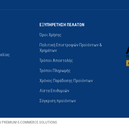
ογικό
0.98Lt
,
2.94Lt
,
9.80Lt
ΧΡΉΣ
ατινέ
ΕΞΥΠΗΡΕΤΗΣΗ ΠΕΛΑΤΩΝ
Όροι Χρήσης
75Lt
,
3 lt
,
9 lt
Πολιτική Επιστροφών Προϊόντων &
Χρημάτων
ελίας
Τρόποι Αποστολής
Τρόποι Πληρωμής
Χρόνος Παράδοσης Προϊόντων
Λίστα Επιθυμιών
Σύγκριση προϊόντων
N PREMIUM E-COMMERCE SOLUTIONS.