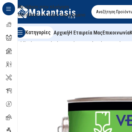
Μετάβαση στην πλοήγηση
Μετάβαση στο κύριο περιεχόμενο
Κατηγορίες
Αρχική
Η Εταιρεία Μας
Επικοινωνία
Αρχική σελίδα
/
Χρώματα
/
Ακρυλικά Εξωτερικού Χώρου
/
V