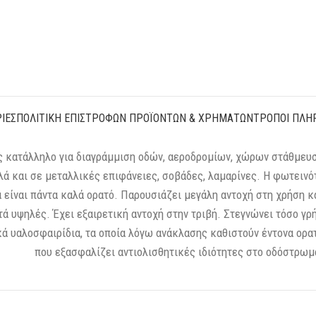
ΊΕΣ
ΠΟΛΙΤΙΚΉ ΕΠΙΣΤΡΟΦΏΝ ΠΡΟΪΌΝΤΩΝ & ΧΡΗΜΆΤΩΝ
ΤΡΌΠΟΙ ΠΛΗ
 κατάλληλο για διαγράμμιση οδών, αεροδρομίων, χώρων στάθμευσ
 και σε μεταλλικές επιφάνειες, σοβάδες, λαμαρίνες. Η φωτεινότ
 είναι πάντα καλά ορατό. Παρουσιάζει μεγάλη αντοχή στη χρήση κα
τά υψηλές. Έχει εξαιρετική αντοχή στην τριβή. Στεγνώνει τόσο γρ
ά υαλοσφαιρίδια, τα οποία λόγω ανάκλασης καθιστούν έντονα ορατ
που εξασφαλίζει αντιολισθητικές ιδιότητες στο οδόστρωμ