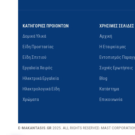
Σοβάς, Τσιμέντο, Μπετόν
Ακρυλικό
,
Οικολ
ΣΚΟΠΌΣ
Τελικό χρώμα
ΦΙΝΊΡΙΣΜΑ
Σ
ΚΑΤΗΓΟΡΙΕΣ ΠΡΟΙΟΝΤΩΝ
ΧΡΗΣΙΜΕΣ ΣΕΛΙΔΕΣ
Δομικά Υλικά
Αρχική
ΠΟΣΌΤΗΤΑ
0.75L
,
3L
,
9L
ΠΟΣΌΤΗΤΑ
0.
Είδη Προστασίας
Η Εταιρεία μας
Είδη Σπιτιού
Εντοπισμός Παραγγ
Εργαλεία Χειρός
Συχνές Ερωτήσεις
Ηλεκτρικά Εργαλεία
Blog
Ηλεκτρολογικά Είδη
Κατάστημα
Χρώματα
Επικοινωνία
E-MAKANTASIS.GR
2025. ALL RIGHTS RESERVED. MAST CORPORATIO