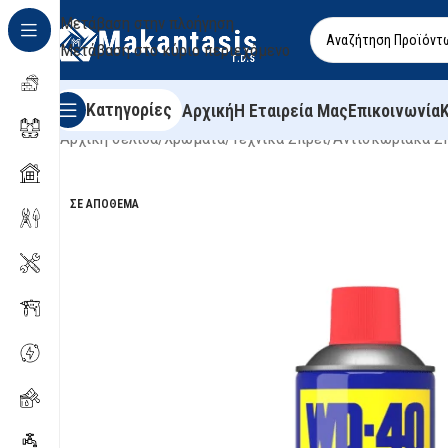
Μετάβαση στην πλοήγηση
Μετάβαση στο κύριο περιεχόμενο
Κατηγορίες
Αρχική
Η Εταιρεία Μας
Επικοινωνία
Αρχική σελίδα
/
Χρώματα
/
Τεχνικά Σπρέι
/
Αντισκωριακά Σ
ΣΕ ΑΠΌΘΕΜΑ