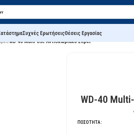
Κατάστημα
Συχνές Ερωτήσεις
Θέσεις Εργασίας
πρέι
/
WD-40 Multi-Use Αντισκωριακό Σπρέι
WD-40 Multi
ΠΟΣΌΤΗΤΑ