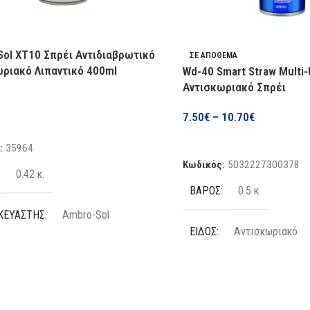
ol XT10 Σπρέι Αντιδιαβρωτικό
ΣΕ ΑΠΌΘΕΜΑ
ριακό Λιπαντικό 400ml
Wd-40 Smart Straw Multi
Αντισκωριακό Σπρέι
7.50
€
–
10.70
€
η Στο Καλάθι
Επιλογή
:
35964
Κωδικός:
5032227300378
0.42 κ.
ΒΆΡΟΣ
0.5 κ.
ΚΕΥΑΣΤΉΣ
Ambro-Sol
ΕΊΔΟΣ
Αντισκωριακό
Αντιδιαβρωτικό / Λιπαντικό
ΠΟΣΌΤΗΤΑ
250 ml
,
450
ΗΤΑ
400 ml