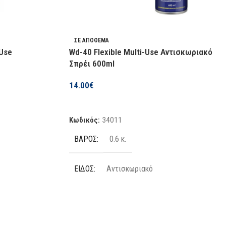
ΣΕ ΑΠΌΘΕΜΑ
-Use
Wd-40 Flexible Multi-Use Αντισκωριακό
Σπρέι 600ml
14.00
€
Προσθήκη Στο Καλάθι
Κωδικός:
34011
ΒΆΡΟΣ
0.6 κ.
ΕΊΔΟΣ
Αντισκωριακό
ΠΟΣΌΤΗΤΑ
 ml
600 ml