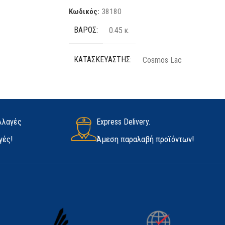
Κωδικός:
38180
ΒΆΡΟΣ
0.45 κ.
ΚΑΤΑΣΚΕΥΑΣΤΉΣ
Cosmos Lac
ΠΟΣΌΤΗΤΑ
400 ml
ΧΡΏΜΑ
Μαύρο
λλαγές
Express Delivery.
γές!
Άμεση παραλαβή προϊόντων!
ΕΊΔΟΣ
Βαφής
ΕΦΈ
Γυαλιστερό