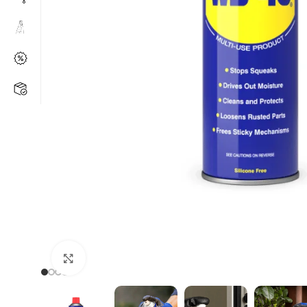
Kάντε κλικ για μεγέθυνση