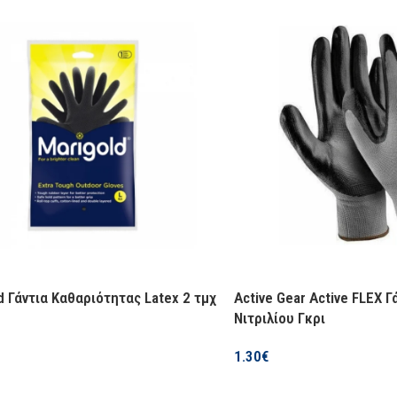
ΔΙΑΘΕΣΙΜΌΤΗΤΑ
Σε απ
Α
Ελαιώδες
ΚΑΤΑΣΚΕΥΑΣΤΉΣ
WD-4
ρικές Επαφές
,
Μέταλλο
,
Μηχανικά
 ΧΑΡΑΚΤΗΡΙΣΤΙΚΆ
ή Δράση
,
Διεισδυτικό
,
Water
cement
,
Με Καλαμάκι
d Γάντια Καθαριότητας Latex 2 τμχ
Active Gear Active FLEX Γ
Νιτριλίου Γκρι
ΡΓΟΣΤΑΣΊΟΥ
571200.0004
1.30
€
Επιλογή