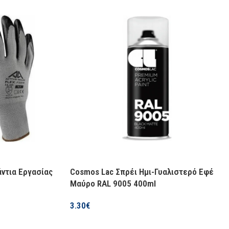
ΚΑΤΑΣΚΕΥΑΣΤΉΣ
όθεμα
WD-40
ΔΙΑΘΕΣΙΜΌΤΗΤΑ
0
Σε απόθεμα
άντια Εργασίας
Cosmos Lac Σπρέι Ημι-Γυαλιστερό Εφέ
Μαύρο RAL 9005 400ml
3.30
€
Προσθήκη Στο Καλάθι