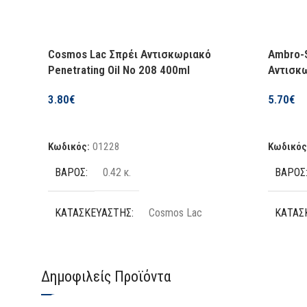
Cosmos Lac Σπρέι Αντισκωριακό
Ambro-S
Penetrating Oil Νο 208 400ml
Αντισκω
3.80
€
5.70
€
Προσθήκη Στο Καλάθι
Προσθήκ
Κωδικός:
01228
Κωδικός
ΒΆΡΟΣ
ΒΆΡΟΣ
0.42 κ.
ΚΑΤΑΣΚΕΥΑΣΤΉΣ
ΚΑΤΑΣ
Cosmos Lac
ΕΊΔΟΣ
ΕΊΔΟΣ
Αντισκωριακό / Διεισδυτικό
Δημοφιλείς Προϊόντα
ΠΟΣΌΤΗΤΑ
ΠΟΣΌΤ
400 ml