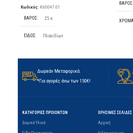
ΒΆΡΟΣ
Κωδικός:
K60047.01
ΒΆΡΟΣ
25 κ.
ΧΡΏΜ
ΕΊΔΟΣ
Πλακιδίων
ΤΕΜΆΧ
ΠΟΣΌΤΗΤΑ
25kg
ΥΛΙΚΌ
ΚΑΤΑΣΚΕΥΑΣΤΉΣ
Kerakoll
Δωρεάν Μεταφορικά.
ΜΈΓΕΘ
*Για αγορές άνω των 150€!
ΔΙΑΘΕΣΙΜΌΤΗΤΑ
Σε απόθεμα
ΚΑΤΑΣ
ΚΑΤΗΓΟΡΙΕΣ ΠΡΟΙΟΝΤΩΝ
ΧΡΗΣΙΜΕΣ ΣΕΛΙΔΕΣ
Δομικά Υλικά
Αρχική
Είδη Προστασίας
Η Εταιρεία μας