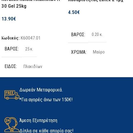
30 Gel 25kg
4.50
€
13.90
€
Επιλογή
Προσθήκη Στο Καλάθι
ΒΆΡΟΣ
0.20 κ.
Κωδικός:
K60047.01
ΒΆΡΟΣ
25 κ.
ΧΡΏΜΑ
Μαύρο
ΕΊΔΟΣ
Πλακιδίων
ΤΕΜΆΧΙΑ
2 τμχ
ΠΟΣΌΤΗΤΑ
25kg
ΥΛΙΚΌ
Latex
Δωρεάν Μεταφορικά.
*Για αγορές άνω των 150€!
ΚΑΤΑΣΚΕΥΑΣΤΉΣ
Kerakoll
ΜΈΓΕΘΟΣ
ΔΙΑΘΕΣΙΜΌΤΗΤΑ
Άμεση Εξυπηρέτηση
Medium
,
Large
,
Extra Large
Δίπλα σε κάθε απορία σας!