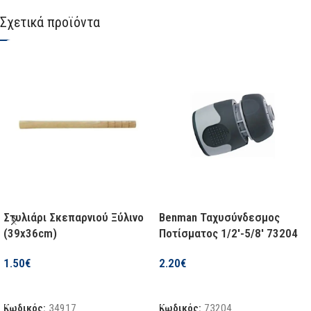
Σχετικά προϊόντα
Στυλιάρι Σκεπαρνιού Ξύλινο
Benman Ταχυσύνδεσμος
(39x36cm)
Ποτίσματος 1/2′-5/8′ 73204
1.50
€
2.20
€
Προσθήκη Στο Καλάθι
Προσθήκη Στο Καλάθι
Κωδικός:
34917
Κωδικός:
73204