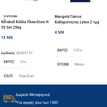
ΣΤΗΡΙΞΗ ΣΦΥΡΙΟΎ
ΣΤΗΡΙΞΗ ΣΦΥΡΙΟΎ
Ναι
Ναι
Marigold Γάντια
ΣΕ ΑΠΌΘΕΜΑ
Kerakoll Κόλλα Πλακιδίων H-
Καθαριότητας Latex 2 τμχ
ΚΑΤΑΣΚΕΥΑΣΤΉΣ
ΚΑΤΑΣΚΕΥΑΣΤΉΣ
Stanley
Stanley
30 Gel 25kg
4.50
€
13.90
€
ΔΙΑΘΕΣΙΜΌΤΗΤΑ
ΔΙΑΘΕΣΙΜΌΤΗΤΑ
Επιλογή
Προσθήκη Στο Καλάθι
ΒΆΡΟΣ
0.20 κ.
Σε απόθεμα
Σε απόθεμα
Κωδικός:
K60047.01
ΒΆΡΟΣ
25 κ.
ΧΡΏΜΑ
Μαύρο
ΕΊΔΟΣ
Πλακιδίων
ΤΕΜΆΧΙΑ
2 τμχ
ΠΟΣΌΤΗΤΑ
25kg
ΥΛΙΚΌ
Latex
Δωρεάν Μεταφορικά.
*Για αγορές άνω των 150€!
ΚΑΤΑΣΚΕΥΑΣΤΉΣ
Kerakoll
ΜΈΓΕΘΟΣ