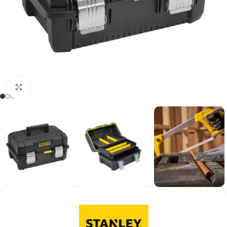
Kάντε κλικ για μεγέθυνση