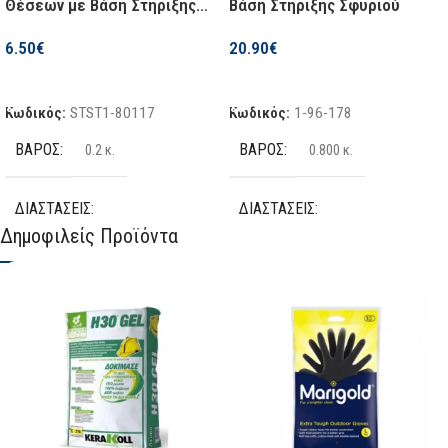
Θέσεων με Βάση Στήριξης
Βάση Στήριξης Σφυριού
Σφυριού
6.50
€
20.90
€
Προσθήκη Στο Καλάθι
Προσθήκη Στο Καλάθι
Κωδικός:
STST1-80117
Κωδικός:
1-96-178
ΒΆΡΟΣ
ΒΆΡΟΣ
0.2 κ.
0.800 κ.
ΔΙΑΣΤΆΣΕΙΣ
ΔΙΑΣΤΆΣΕΙΣ
Δημοφιλείς Προϊόντα
12 × 7 × 16.5 cm
60 × 25.5 × 7.5 cm
ΤΎΠΟΣ
ΤΎΠΟΣ
Θήκη Μέσης
Ζώνη
ΘΈΣΕΙΣ
ΥΛΙΚΌ
2
Υφασμάτινη
ΥΛΙΚΌ
ΘΈΣΕΙΣ
Δέρμα
8