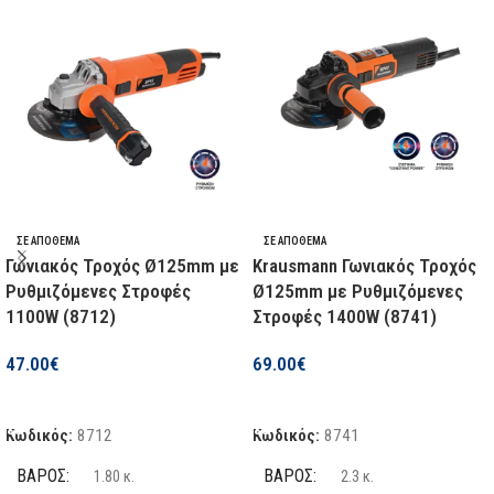
ΣΕ ΑΠΌΘΕΜΑ
ΣΕ ΑΠΌΘΕΜΑ
Γωνιακός Τροχός Ø125mm με
Krausmann Γωνιακός Τροχός
Ρυθμιζόμενες Στροφές
Ø125mm με Ρυθμιζόμενες
1100W (8712)
Στροφές 1400W (8741)
47.00
€
69.00
€
Προσθήκη Στο Καλάθι
Προσθήκη Στο Καλάθι
Κωδικός:
8712
Κωδικός:
8741
ΒΆΡΟΣ
ΒΆΡΟΣ
1.80 κ.
2.3 κ.