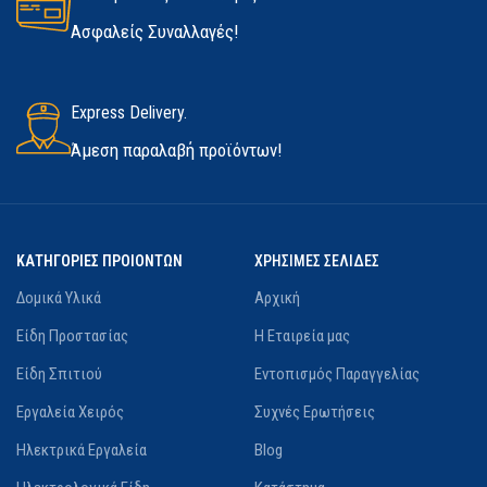
Όχι
Όχι
Ασφαλείς Συναλλαγές!
ΜΕ ΦΡΈΝΟ
ΡΎΘΜΙΣΗ ΠΡΟΦΥΛΑΚΤΉΡΑ
Όχι
ΧΩΡΊΣ ΚΛΕΙΔΊ
Express Delivery.
Άμεση παραλαβή προϊόντων!
ΑΛΛΑΓΉ ΔΊΣΚΟΥ ΧΩΡΊΣ
Όχι
ΚΛΕΙΔΊ
ΜΕ ΦΡΈΝΟ
Όχι
Όχι
ΚΑΤΗΓΟΡΙΕΣ ΠΡΟΙΟΝΤΩΝ
ΧΡΗΣΙΜΕΣ ΣΕΛΙΔΕΣ
ΒΑΛΙΤΣΆΚΙ ΜΕΤΑΦΟΡΆΣ
ΑΛΛΑΓΉ ΔΊΣΚΟΥ ΧΩΡΊΣ
Δομικά Υλικά
Αρχική
ΚΛΕΙΔΊ
Είδη Προστασίας
Η Εταιρεία μας
Δεν Διαθέτει
Είδη Σπιτιού
Εντοπισμός Παραγγελίας
Όχι
Εργαλεία Χειρός
Συχνές Ερωτήσεις
ΣΥΜΠΕΡΙΛΑΜΒΑΝΌΜΕΝΗ
ΧΕΙΡΟΛΑΒΉ
ΒΑΛΙΤΣΆΚΙ ΜΕΤΑΦΟΡΆΣ
Ηλεκτρικά Εργαλεία
Blog