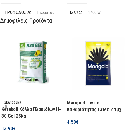
ΤΡΟΦΟΔΟΣΊΑ
ΙΣΧΎΣ
Ρεύματος
1400 W
Δημοφιλείς Προϊόντα
ΜΈΓΙΣΤΗ ΤΑΧΎΤΗΤΑ ΜΟΤΈΡ
ΤΡΟΦΟΔΟΣΊΑ
Ρεύματος
ΜΈΓΙΣΤΗ ΤΑΧΎΤΗΤΑ ΜΟΤΈΡ
11000 rpm
ΣΠΕΊΡΩΜΑ ΆΞΟΝΑ
M14
11000 rpm
ΒΆΡΟΣ (ΚΑΘΑΡΌ)
ΣΠΕΊΡΩΜΑ ΆΞΟΝΑ
1750 gr
M14
Marigold Γάντια
ΜΠΑΤΑΡΊΑ ΛΙΘΊΟΥ
ΜΈΓΙΣΤΗ ΔΙΆΜΕΤΡΟΣ
Όχι
ΣΕ ΑΠΌΘΕΜΑ
Kerakoll Κόλλα Πλακιδίων H-
Καθαριότητας Latex 2 τμχ
ΔΊΣΚΟΥ
30 Gel 25kg
ΙΣΧΎΣ
1100 W
4.50
€
125 mm
13.90
€
Επιλογή