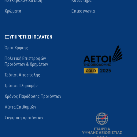
Ηλεκτρολογικά Είδη
Κατάστημα
Ναι
Δεν Διαθέτει
Χρώματα
Επικοινωνία
ΚΑΤΑΣΚΕΥΑΣΤΉΣ
ΣΥΜΠΕΡΙΛΑΜΒΑΝΌΜΕΝΗ
ΧΕΙΡΟΛΑΒΉ
Krausmann
ΕΞΥΠΗΡΕΤΗΣΗ ΠΕΛΑΤΩΝ
Ναι
Όροι Χρήσης
ΔΙΑΘΕΣΙΜΌΤΗΤΑ
Πολιτική Επιστροφών
ΚΑΤΑΣΚΕΥΑΣΤΉΣ
Προϊόντων & Χρημάτων
Σε απόθεμα
Τρόποι Αποστολής
Krausmann
Τρόποι Πληρωμής
ΔΙΑΘΕΣΙΜΌΤΗΤΑ
Χρόνος Παράδοσης Προϊόντων
Λίστα Επιθυμιών
Σε απόθεμα
Σύγκριση προϊόντων