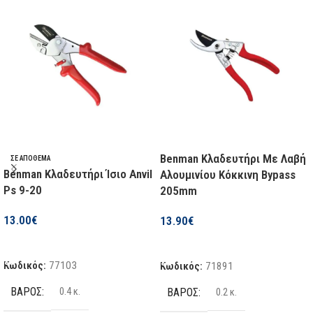
Benman Κλαδευτήρι Με Λαβή
ΣΕ ΑΠΌΘΕΜΑ
Benman Κλαδευτήρι Ίσιο Anvil
Αλουμινίου Κόκκινη Bypass
Ps 9-20
205mm
13.00
€
13.90
€
Προσθήκη Στο Καλάθι
Προσθήκη Στο Καλάθι
Κωδικός:
77103
Κωδικός:
71891
ΒΆΡΟΣ
ΒΆΡΟΣ
0.4 κ.
0.2 κ.