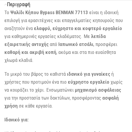
Περιγραφή
Το
Ψαλίδι Κήπου Bypass BENMAN 77113
είναι η ιδανική
επιλογή για ερασιτέχνες και επαγγελματίες κηπουρούς που
αναζητούν ένα
ελαφρύ, εύχρηστο και κοφτερό εργαλείο
για καθημερινές εργασίες κλαδέματος. Με
λεπίδα
εξαιρετικής αντοχής
από
Ιαπωνικό ατσάλι
, προσφέρει
καθαρή και ακριβή κοπή
, ακόμα και στα πιο ευαίσθητα
χλωρά κλαδιά.
Το μικρό του βάρος το καθιστά
ιδανικό για γυναίκες
ή
χρήστες που προτιμούν ένα πιο
εύχρηστο εργαλείο
χωρίς
να κουράζει το χέρι. Ενσωματώνει
μηχανισμό ασφάλειας
για την προστασία των δακτύλων, προσφέροντας
ασφαλή
χρήση
σε κάθε εργασία.
Ιδανικό για: