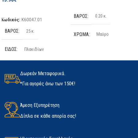
Επιλογή
Προσθήκη Στο Καλάθι
ΒΆΡΟΣ
0.20 κ.
Κωδικός:
K60047.01
ΒΆΡΟΣ
25 κ.
ΧΡΏΜΑ
Μαύρο
ΕΊΔΟΣ
Πλακιδίων
ΤΕΜΆΧΙΑ
2 τμχ
ΠΟΣΌΤΗΤΑ
25kg
ΥΛΙΚΌ
Latex
Δωρεάν Μεταφορικά.
*Για αγορές άνω των 150€!
ΚΑΤΑΣΚΕΥΑΣΤΉΣ
Kerakoll
ΜΈΓΕΘΟΣ
ΔΙΑΘΕΣΙΜΌΤΗΤΑ
Άμεση Εξυπηρέτηση
Medium
,
Large
,
Extra Large
Δίπλα σε κάθε απορία σας!
Σε απόθεμα
ΚΑΤΑΣΚΕΥΑΣΤΉΣ
Marigold