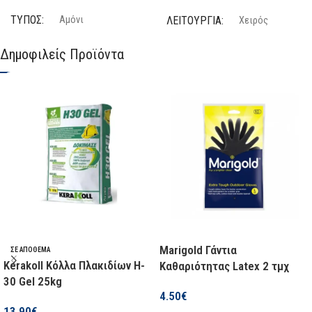
ΤΎΠΟΣ
ΛΕΙΤΟΥΡΓΊΑ
Αμόνι
Χειρός
Δημοφιλείς Προϊόντα
ΛΕΙΤΟΥΡΓΊΑ
SOLO
Χειρός
Όχι
SOLO
ΚΑΤΑΣΚΕΥΑΣΤΉΣ
Όχι
Βenman
ΣΕΤ
Όχι
ΜΉΚΟΣ
20 cm
ΚΑΤΑΣΚΕΥΑΣΤΉΣ
Βenman
Marigold Γάντια
ΣΕ ΑΠΌΘΕΜΑ
Kerakoll Κόλλα Πλακιδίων H-
Καθαριότητας Latex 2 τμχ
ΔΙΑΘΕΣΙΜΌΤΗΤΑ
30 Gel 25kg
4.50
€
Σε απόθεμα
13.90
€