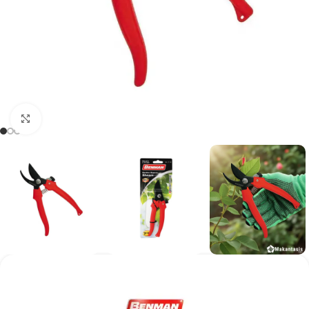
Kάντε κλικ για μεγέθυνση