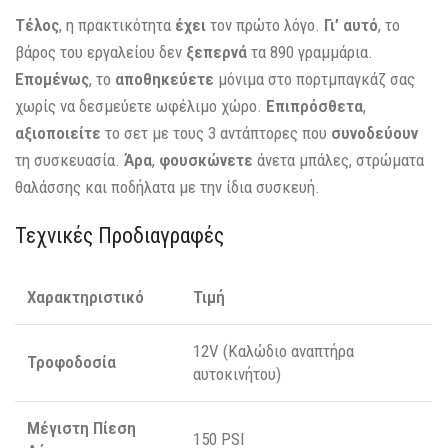
Τέλος
, η πρακτικότητα
έχει
τον πρώτο λόγο.
Γι’ αυτό
, το
βάρος του εργαλείου δεν
ξεπερνά
τα 890 γραμμάρια.
Επομένως
, το
αποθηκεύετε
μόνιμα στο πορτμπαγκάζ σας
χωρίς να δεσμεύετε ωφέλιμο χώρο.
Επιπρόσθετα
,
αξιοποιείτε
το σετ με τους 3 αντάπτορες που
συνοδεύουν
τη συσκευασία.
Άρα
,
φουσκώνετε
άνετα μπάλες, στρώματα
θαλάσσης και ποδήλατα με την ίδια συσκευή.
Τεχνικές Προδιαγραφές
Χαρακτηριστικό
Τιμή
12V (Καλώδιο αναπτήρα
Τροφοδοσία
αυτοκινήτου)
Μέγιστη Πίεση
150 PSI