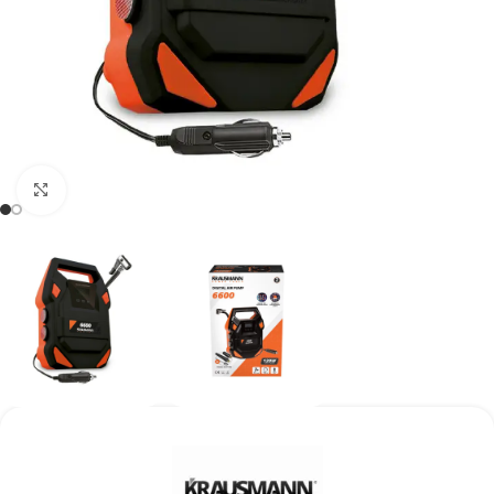
Kάντε κλικ για μεγέθυνση