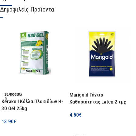
Δημοφιλείς Προϊόντα
Marigold Γάντια
ΣΕ ΑΠΌΘΕΜΑ
Kerakoll Κόλλα Πλακιδίων H-
Καθαριότητας Latex 2 τμχ
30 Gel 25kg
4.50
€
13.90
€
Επιλογή
Προσθήκη Στο Καλάθι