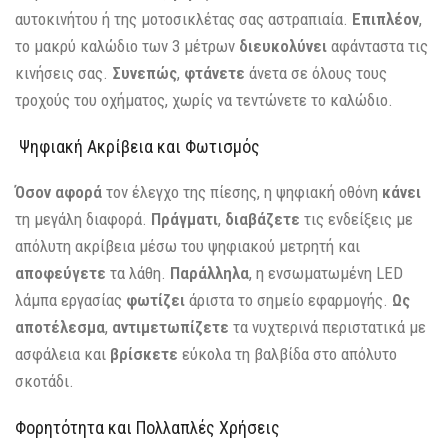
αυτοκινήτου ή της μοτοσικλέτας σας αστραπιαία.
Επιπλέον
,
το μακρύ καλώδιο των 3 μέτρων
διευκολύνει
αφάνταστα τις
κινήσεις σας.
Συνεπώς
,
φτάνετε
άνετα σε όλους τους
τροχούς του οχήματος, χωρίς να τεντώνετε το καλώδιο.
Ψηφιακή Ακρίβεια και Φωτισμός
Όσον αφορά
τον έλεγχο της πίεσης, η ψηφιακή οθόνη
κάνει
τη μεγάλη διαφορά.
Πράγματι
,
διαβάζετε
τις ενδείξεις με
απόλυτη ακρίβεια μέσω του ψηφιακού μετρητή και
αποφεύγετε
τα λάθη.
Παράλληλα
, η ενσωματωμένη LED
λάμπα εργασίας
φωτίζει
άριστα το σημείο εφαρμογής.
Ως
αποτέλεσμα
,
αντιμετωπίζετε
τα νυχτερινά περιστατικά με
ασφάλεια και
βρίσκετε
εύκολα τη βαλβίδα στο απόλυτο
σκοτάδι.
Φορητότητα και Πολλαπλές Χρήσεις