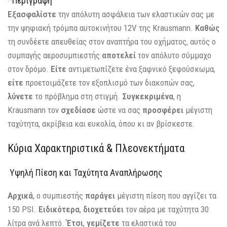
Περιγραφή
Εξασφαλίστε
την απόλυτη ασφάλεια των ελαστικών σας με
την ψηφιακή τρόμπα αυτοκινήτου 12V της Krausmann.
Καθώς
τη συνδέετε απευθείας στον αναπτήρα του οχήματος, αυτός ο
συμπαγής αεροσυμπιεστής
αποτελεί
τον απόλυτο σύμμαχο
στον δρόμο.
Είτε
αντιμετωπίζετε ένα ξαφνικό ξεφούσκωμα,
είτε
προετοιμάζετε τον εξοπλισμό των διακοπών σας,
λύνετε
το πρόβλημα στη στιγμή.
Συγκεκριμένα
, η
Krausmann τον
σχεδίασε
ώστε να σας
προσφέρει
μέγιστη
ταχύτητα, ακρίβεια και ευκολία, όπου κι αν βρίσκεστε.
Κύρια Χαρακτηριστικά & Πλεονεκτήματα
Υψηλή Πίεση και Ταχύτητα Αναπλήρωσης
Αρχικά
, ο συμπιεστής
παράγει
μέγιστη πίεση που αγγίζει τα
150 PSI.
Ειδικότερα
,
διοχετεύει
τον αέρα με ταχύτητα 30
λίτρα ανά λεπτό.
Έτσι
,
γεμίζετε
τα ελαστικά του