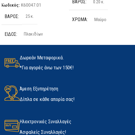
ΒΆΡΟΣ
0.20 κ.
Κωδικός:
K60047.01
ΒΆΡΟΣ
25 κ.
ΧΡΏΜΑ
Μαύρο
ΕΊΔΟΣ
Πλακιδίων
ΤΕΜΆΧΙΑ
2 τμχ
ΠΟΣΌΤΗΤΑ
25kg
ΥΛΙΚΌ
Latex
Δωρεάν Μεταφορικά.
*Για αγορές άνω των 150€!
ΚΑΤΑΣΚΕΥΑΣΤΉΣ
Kerakoll
ΜΈΓΕΘΟΣ
ΔΙΑΘΕΣΙΜΌΤΗΤΑ
Άμεση Εξυπηρέτηση
Medium
,
Large
,
Extra Large
Δίπλα σε κάθε απορία σας!
Σε απόθεμα
ΚΑΤΑΣΚΕΥΑΣΤΉΣ
Marigold
Ηλεκτρονικές Συναλλαγές
Ασφαλείς Συναλλαγές!