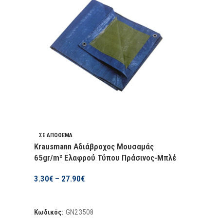
ΣΕ ΑΠΌΘΕΜΑ
Krausmann Αδιάβροχος Μουσαμάς
65gr/m² Ελαφρού Τύπου Πράσινος-Μπλέ
3.30
€
–
27.90
€
Επιλογή
Κωδικός:
GN23508