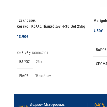
ΚΑΤΑΣΚΕΥΑΣΤΉΣ
Krausmann
Marigol
ΣΕ ΑΠΌΘΕΜΑ
ΔΙΑΣΤΆΣΕΙΣ
Kerakoll Κόλλα Πλακιδίων H-30 Gel 25kg
4.50
€
13.90
€
2X3m
,
3X4m
,
4X5m
,
4Χ6m
,
5X10m
,
5X6m
,
Επιλογή
5X8m
Προσθήκη Στο Καλάθι
ΒΆΡΟΣ
Κωδικός:
K60047.01
ΒΆΡΟΣ
25 κ.
ΧΡΏΜ
ΕΊΔΟΣ
Πλακιδίων
ΤΕΜΆΧ
ΠΟΣΌΤΗΤΑ
25kg
ΥΛΙΚΌ
ΚΑΤΑΣΚΕΥΑΣΤΉΣ
Kerakoll
Δωρεάν Μεταφορικά.
ΜΈΓΕΘ