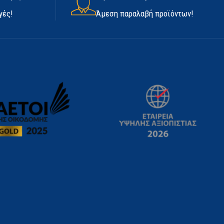
γές!
Άμεση παραλαβή προϊόντων!
ΕΊΔΟΣ
Βαφής
ΕΦΈ
Γυαλιστερό