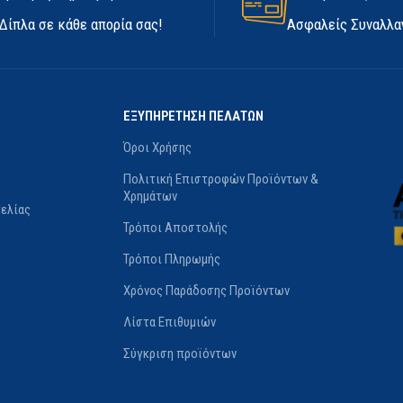
ΑΔΙΆΒΡΟΧΑ
Όχι
Δίπλα σε κάθε απορία σας!
Ασφαλείς Συναλλα
ΚΕΥΑΣΤΉΣ
Marigold
ΨΎΧΟΥΣ
Όχι
ΕΞΥΠΗΡΕΤΗΣΗ ΠΕΛΑΤΩΝ
ΚΑΤΑΣΚΕΥΑΣΤΉΣ
Flex
Όροι Χρήσης
ΜΈΓΕΘΟΣ
10/XL
,
8/M
Πολιτική Επιστροφών Προϊόντων &
Χρημάτων
ελίας
Τρόποι Αποστολής
Τρόποι Πληρωμής
Χρόνος Παράδοσης Προϊόντων
Λίστα Επιθυμιών
Σύγκριση προϊόντων