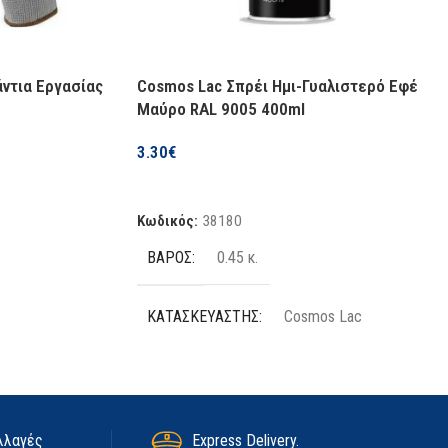
άντια Εργασίας
Cosmos Lac Σπρέι Ημι-Γυαλιστερό Εφέ
Μαύρο RAL 9005 400ml
3.30
€
Προσθήκη Στο Καλάθι
Κωδικός:
38180
ΒΆΡΟΣ
0.45 κ.
ΚΑΤΑΣΚΕΥΑΣΤΉΣ
Cosmos Lac
ΠΟΣΌΤΗΤΑ
400 ml
ΧΡΏΜΑ
Μαύρο
λλαγές
Express Delivery.