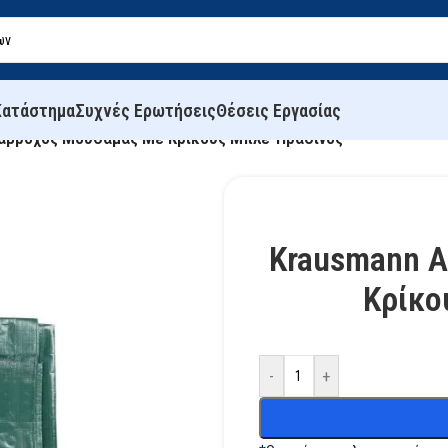
Κατάστημα
Συχνές Ερωτήσεις
Θέσεις Εργασίας
ιάβροχος Μουσαμάς Με Κρίκους Μπλέ-Πράσινος
Krausmann 
Κρίκο
-
+