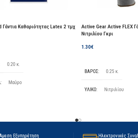
d Γάντια Καθαριότητας Latex 2 τμχ
Active Gear Active FLEX Γ
Νιτριλίου Γκρι
1.30
€
Επιλογή
0.20 κ.
ΒΆΡΟΣ
0.25 κ.
Α
Μαύρο
ΥΛΙΚΌ
Νιτριλίου
ΙΑ
2 τμχ
ΧΡΏΜΑ
Γκρι
Latex
ΜΙΑΣ ΧΡΉΣΗΣ
Όχι
Άμεση Εξυπηρέτηση
Ηλεκτρονικές Συνα
ΟΣ
Medium
,
Large
,
Extra Large