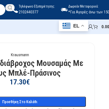
Τηλέφωνο Εξυπηρέτησης:
Δωρεάν Μεταφορικά:
2102440377
*Για Αγορές άνω των 15
EL
0.0
Krausmann
Αδιάβροχος Μουσαμάς Με
υς Μπλέ-Πράσινος
17.30
€
Προσθήκη Στο Καλάθι