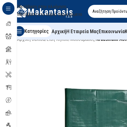
Μετάβαση στην πλοήγηση
Μετάβαση στο κύριο περιεχόμενο
Κατηγορίες
Αρχική
Η Εταιρεία Μας
Επικοινωνία
Αρχική σελίδα
/
Είδη Κήπου
/
Μουσαμάδες
/
Krausmann Αδ