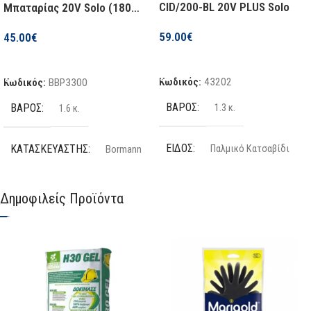
CID/200-BL 20V PLUS Solo
Μπαταρίας 20V Solo (180
Nm)
59.00
€
45.00
€
Προσθήκη Στο Καλάθι
Προσθήκη Στο Καλάθι
Κωδικός:
43202
Κωδικός:
BBP3300
ΒΆΡΟΣ
ΒΆΡΟΣ
1.3 κ.
1.6 κ.
ΕΊΔΟΣ
ΚΑΤΑΣΚΕΥΑΣΤΉΣ
Παλμικό Κατσαβίδι
Bormann
ΤΡΟΦΟΔΟΣΊΑ
ΕΊΔΟΣ
Μπαταρίας
Παλμικό Κατσαβίδι
Δημοφιλείς Προϊόντα
ΑΡΙΘΜΌΣ ΜΠΑΤΑΡΙΏΝ
ΤΆΣΗ ΜΠΑΤΑΡΊΑΣ
20 V
ΥΠΟΔΟΧΉ
ΜΈΓΙΣΤΗ ΡΟΠΉ
6γωνο
180 Nm