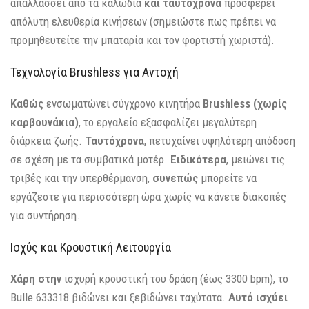
απαλλάσσει από τα καλώδια
και ταυτόχρονα
προσφέρει
απόλυτη ελευθερία κινήσεων (σημειώστε πως πρέπει να
προμηθευτείτε την μπαταρία και τον φορτιστή χωριστά).
Τεχνολογία Brushless για Αντοχή
Καθώς
ενσωματώνει σύγχρονο κινητήρα
Brushless (χωρίς
καρβουνάκια)
, το εργαλείο εξασφαλίζει μεγαλύτερη
διάρκεια ζωής.
Ταυτόχρονα
, πετυχαίνει υψηλότερη απόδοση
σε σχέση με τα συμβατικά μοτέρ.
Ειδικότερα
, μειώνει τις
τριβές και την υπερθέρμανση,
συνεπώς
μπορείτε να
εργάζεστε για περισσότερη ώρα χωρίς να κάνετε διακοπές
για συντήρηση.
Ισχύς και Κρουστική Λειτουργία
Χάρη στην
ισχυρή κρουστική του δράση (έως 3300 bpm), το
Bulle 633318 βιδώνει και ξεβιδώνει ταχύτατα.
Αυτό ισχύει