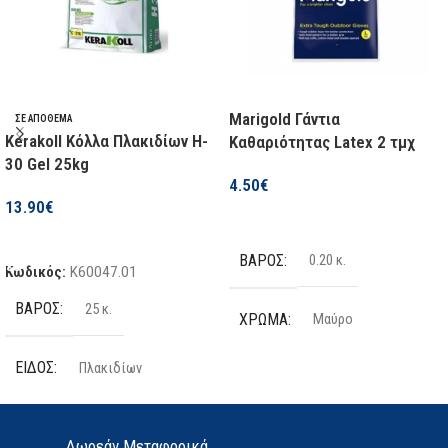
ΕΝΑΛΛΆΞΙΜΗ ΚΕΦΑΛΉ
ΤΡΟΦΟΔΟΣΊΑ
Μπαταρίας
Όχι
ΓΩΝΙΑΚΌ
Όχι
Marigold Γάντια
ΣΕ ΑΠΌΘΕΜΑ
Kerakoll Κόλλα Πλακιδίων H-
Καθαριότητας Latex 2 τμχ
30 Gel 25kg
ΚΡΟΥΣΤΙΚΌ
Ναι
4.50
€
13.90
€
Επιλογή
ΡΎΘΜΙΣΗ ΡΟΠΉΣ
Ναι
Προσθήκη Στο Καλάθι
ΒΆΡΟΣ
0.20 κ.
Κωδικός:
K60047.01
ΜΈΓΙΣΤΟΣ ΑΡΙΘΜΌΣ
ΒΆΡΟΣ
25 κ.
ΚΡΟΎΣΕΩΝ
ΧΡΏΜΑ
Μαύρο
3780 bpm
ΕΊΔΟΣ
Πλακιδίων
ΤΕΜΆΧΙΑ
2 τμχ
ΡΎΘΜΙΣΗ ΤΑΧΎΤΗΤΑΣ
ΠΟΣΌΤΗΤΑ
25kg
ΥΛΙΚΌ
Latex
Δωρεάν Μεταφορικά.