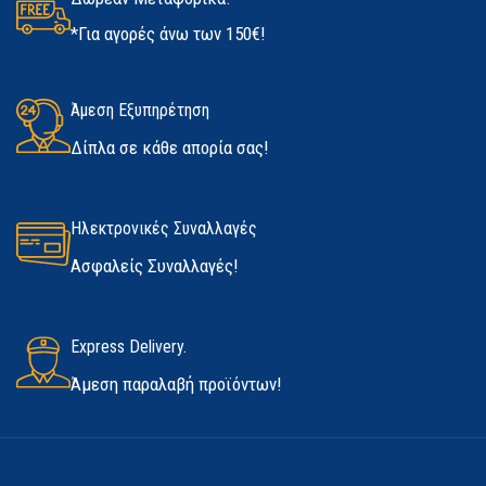
Ναι
*Για αγορές άνω των 150€!
ΚΑΤΑΣΚΕΥΑΣΤΉΣ
Kerakoll
ΜΈΓΕΘΟΣ
ΜΈΓΙΣΤΗ ΤΑΧΎΤΗΤΑ ΜΟΤΈΡ
ΔΙΑΘΕΣΙΜΌΤΗΤΑ
Άμεση Εξυπηρέτηση
Medium
,
Large
,
Extra Large
Δίπλα σε κάθε απορία σας!
Σε απόθεμα
ΚΑΤΑΣΚΕΥΑΣΤΉΣ
2700 rpm
Marigold
Ηλεκτρονικές Συναλλαγές
ΒΆΡΟΣ (ΚΑΘΑΡΌ)
1100 gr
Ασφαλείς Συναλλαγές!
ΚΑΤΑΣΚΕΥΑΣΤΉΣ
Express Delivery.
F.F. GROUP
Άμεση παραλαβή προϊόντων!
ΔΙΑΘΕΣΙΜΌΤΗΤΑ
Σε απόθεμα