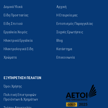
Δομικά Υλικά
Αρχική
Όχι
Είδη Προστασίας
Η Εταιρεία μας
Είδη Σπιτιού
Εντοπισμός Παραγγελίας
ΚΡΟΎΣΗ
Ναι
Εργαλεία Χειρός
Συχνές Ερωτήσεις
ΣΤΆΘΜΗ ΘΟΡΎΒΟΥ
Ηλεκτρικά Εργαλεία
Blog
Ηλεκτρολογικά Είδη
Κατάστημα
104.3 dB
Χρώματα
Επικοινωνία
ΕΝΣΩΜΑΤΩΜΈΝΟ ΦΩΣ
Όχι
ΕΞΥΠΗΡΕΤΗΣΗ ΠΕΛΑΤΩΝ
Όροι Χρήσης
ΔΙΑΘΕΣΙΜΌΤΗΤΑ
Πολιτική Επιστροφών
Προϊόντων & Χρημάτων
Σε απόθεμα
Τρόποι Αποστολής