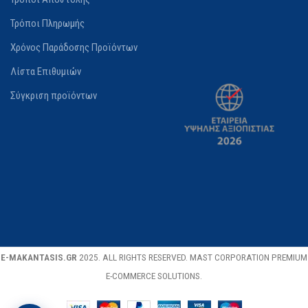
Τρόποι Πληρωμής
ΣΥΣΚΕΥΑΣΊΑ
Χρόνος Παράδοσης Προϊόντων
Πλαστική βαλίτσα
Λίστα Επιθυμιών
Σύγκριση προϊόντων
ΚΑΘΑΡΌ ΒΆΡΟΣ
5.32 kg
ΚΑΤΑΣΚΕΥΑΣΤΉΣ
Krausmann
E-MAKANTASIS.GR
2025. ALL RIGHTS RESERVED. MAST CORPORATION PREMIUM
E-COMMERCE SOLUTIONS.