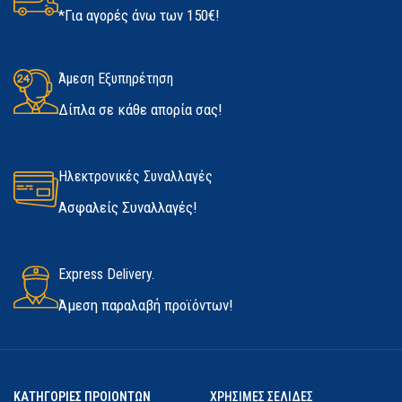
*Για αγορές άνω των 150€!
ΚΑΤΑΣΚΕΥΑΣΤΉΣ
Kerakoll
ΜΈΓΙΣΤΗ ΤΑΧΎΤΗΤΑ ΜΟΤΈΡ
ΜΈΓΕΘΟΣ
ΠΕΡΙΣΤΡΟΦΙΚΌ
Ναι
ΔΙΑΘΕΣΙΜΌΤΗΤΑ
Άμεση Εξυπηρέτηση
Medium
,
Large
,
Extra Large
1500 rpm
ΒΊΔΩΜΑ/ΞΕΒΊΔΩΜΑ
Όχι
Δίπλα σε κάθε απορία σας!
Σε απόθεμα
ΚΑΤΑΣΚΕΥΑΣΤΉΣ
Marigold
ΚΑΤΑΣΚΕΥΑΣΤΉΣ
Dewalt
ΑΝΤΙΚΡΑΔΑΣΜΙΚΉ &
ΑΝΤΙΟΛΙΣΘΗΤΙΚΉ ΛΑΒΉ
Ηλεκτρονικές Συναλλαγές
Ασφαλείς Συναλλαγές!
Ναι
ΣΥΜΠΕΡΙΛΑΜΒΑΝΌΜΕΝΗ
Express Delivery.
ΧΕΙΡΟΛΑΒΉ
Άμεση παραλαβή προϊόντων!
Ναι
ΡΎΘΜΙΣΗ ΤΑΧΎΤΗΤΑΣ
ΚΑΤΗΓΟΡΙΕΣ ΠΡΟΙΟΝΤΩΝ
ΧΡΗΣΙΜΕΣ ΣΕΛΙΔΕΣ