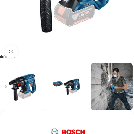
Kάντε κλικ για μεγέθυνση