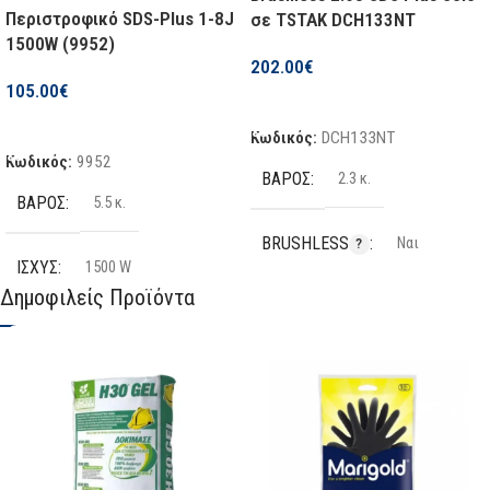
Περιστροφικό SDS-Plus 1-8J
σε TSTAK DCH133NT
1500W (9952)
202.00
€
105.00
€
Προσθήκη Στο Καλάθι
Προσθήκη Στο Καλάθι
Κωδικός:
DCH133NT
Κωδικός:
9952
ΒΆΡΟΣ
2.3 κ.
ΒΆΡΟΣ
5.5 κ.
BRUSHLESS
Ναι
ΙΣΧΎΣ
1500 W
Δημοφιλείς Προϊόντα
ΤΆΣΗ ΜΠΑΤΑΡΊΑΣ
18 V
ΕΊΔΟΣ
Σκαπτικό
ΚΡΟΎΣΗ (J)
2.6J
ΤΡΟΦΟΔΟΣΊΑ
Ρεύματος
ΤΑΧΎΤΗΤΑ ΧΩΡΊΣ ΦΟΡΤΊΟ
ΧΆΛΥΒΑΣ Ø
13 mm