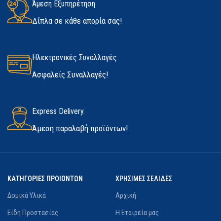
ΔΙΑΘΕΣΙΜΌΤΗΤΑ
Άμεση Εξυπηρέτηση
Medium
,
Large
,
Extra Large
Δίπλα σε κάθε απορία σας!
Σε απόθεμα
ΚΑΤΑΣΚΕΥΑΣΤΉΣ
Marigold
Ηλεκτρονικές Συναλλαγές
Ασφαλείς Συναλλαγές!
Express Delivery.
Άμεση παραλαβή προϊόντων!
ΚΑΤΗΓΟΡΙΕΣ ΠΡΟΙΟΝΤΩΝ
ΧΡΗΣΙΜΕΣ ΣΕΛΙΔΕΣ
Δομικά Υλικά
Αρχική
Είδη Προστασίας
Η Εταιρεία μας