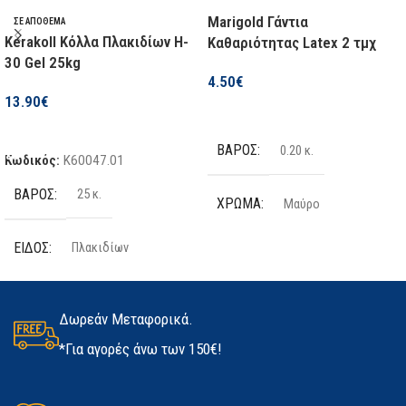
Marigold Γάντια
ΣΕ ΑΠΌΘΕΜΑ
Kerakoll Κόλλα Πλακιδίων H-
Καθαριότητας Latex 2 τμχ
30 Gel 25kg
4.50
€
13.90
€
Επιλογή
Προσθήκη Στο Καλάθι
ΒΆΡΟΣ
0.20 κ.
Κωδικός:
K60047.01
ΒΆΡΟΣ
25 κ.
ΧΡΏΜΑ
Μαύρο
ΕΊΔΟΣ
Πλακιδίων
ΤΕΜΆΧΙΑ
2 τμχ
ΠΟΣΌΤΗΤΑ
25kg
ΥΛΙΚΌ
Latex
Δωρεάν Μεταφορικά.
*Για αγορές άνω των 150€!
ΚΑΤΑΣΚΕΥΑΣΤΉΣ
Kerakoll
ΜΈΓΕΘΟΣ