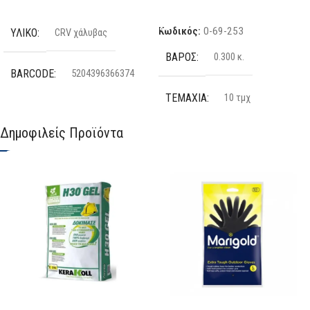
Επιλογή
Προσθήκη Στο Καλάθι
Κωδικός:
0-69-253
ΥΛΙΚΌ
CRV χάλυβας
ΒΆΡΟΣ
0.300 κ.
BARCODE
5204396366374
ΤΕΜΆΧΙΑ
10 τμχ
ΜΈΓΕΘΟΣ
1/2
,
1/4
Δημοφιλείς Προϊόντα
ΣΧΉΜΑ
L
ΚΑΤΑΣΚΕΥΑΣΤΉΣ
ΚΩΔΙΚΌΣ ΕΡΓΟΣΤΑΣΊΟΥ
FF GROUP
0-69-253
ΔΙΑΘΕΣΙΜΌΤΗΤΑ
ΚΑΤΑΣΚΕΥΑΣΤΉΣ
Stanley
Σε απόθεμα