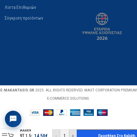
Λίστα Επιθυμιών
Σύγκριση προϊόντων
E-MAKANTASIS.GR
2025. ALL RIGHTS RESERVED. MAST CORPORATION PREMIUM
E-COMMERCE SOLUTIONS.
Benman
Σετ
Αλλεν
-
+
14.50
€
9Τ 1.5-
Προσθήκη Στο Καλάθι