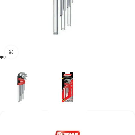
Kάντε κλικ για μεγέθυνση