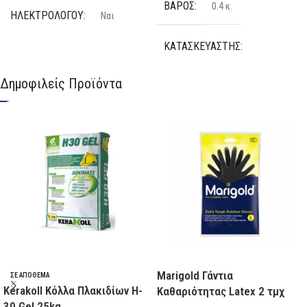
ΒΆΡΟΣ
0.4 κ.
ΗΛΕΚΤΡΟΛΌΓΟΥ
Ναι
ΚΑΤΑΣΚΕΥΑΣΤΉΣ
ΕΊΔΟΣ
Τανάλια
Δημοφιλείς Προϊόντα
FF GROUP
ΜΈΓΕΘΟΣ
160 mm
,
200 mm
ΔΙΑΘΕΣΙΜΌΤΗΤΑ
ΣΙΑΓΏΝΕΣ
–
Σε απόθεμα
ΚΑΤΑΣΚΕΥΑΣΤΉΣ
ΜΉΚΟΣ
160mm
,
180mm
F.F. GROUP
Marigold Γάντια
ΣΕ ΑΠΌΘΕΜΑ
Kerakoll Κόλλα Πλακιδίων H-
Καθαριότητας Latex 2 τμχ
30 Gel 25kg