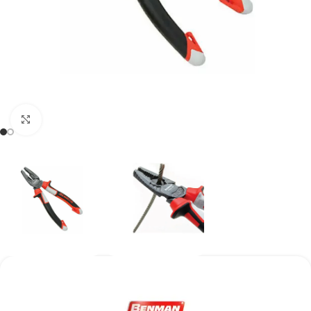
Kάντε κλικ για μεγέθυνση