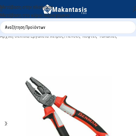
Μετάβαση στην πλοήγηση
Μετάβαση στο κύριο περιεχόμενο
Αρχική σελίδα
/
Εργαλεία Χειρός
/
Πένσες-Κόφτες-Τανάλιες