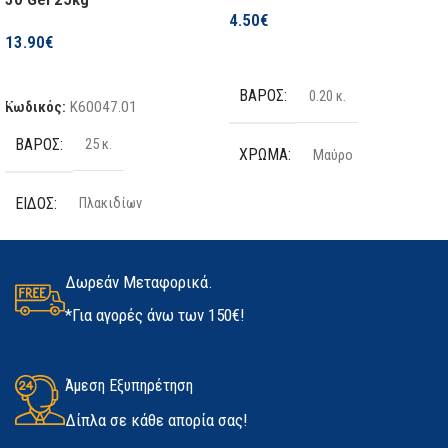
4.50
€
13.90
€
Επιλογή
Προσθήκη Στο Καλάθι
ΒΆΡΟΣ
0.20 κ.
Κωδικός:
K60047.01
ΒΆΡΟΣ
25 κ.
ΧΡΏΜΑ
Μαύρο
ΕΊΔΟΣ
Πλακιδίων
ΤΕΜΆΧΙΑ
2 τμχ
ΠΟΣΌΤΗΤΑ
25kg
ΥΛΙΚΌ
Latex
Δωρεάν Μεταφορικά.
*Για αγορές άνω των 150€!
ΚΑΤΑΣΚΕΥΑΣΤΉΣ
Kerakoll
ΜΈΓΕΘΟΣ
ΔΙΑΘΕΣΙΜΌΤΗΤΑ
Άμεση Εξυπηρέτηση
Medium
,
Large
,
Extra Large
Δίπλα σε κάθε απορία σας!
Σε απόθεμα
ΚΑΤΑΣΚΕΥΑΣΤΉΣ
Marigold