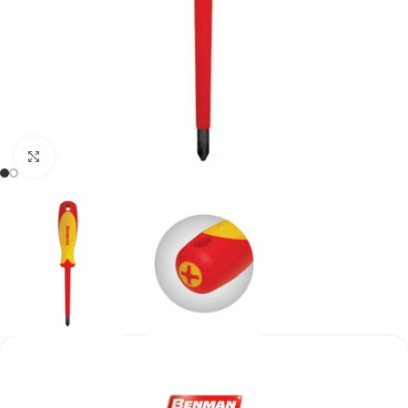
Kάντε κλικ για μεγέθυνση