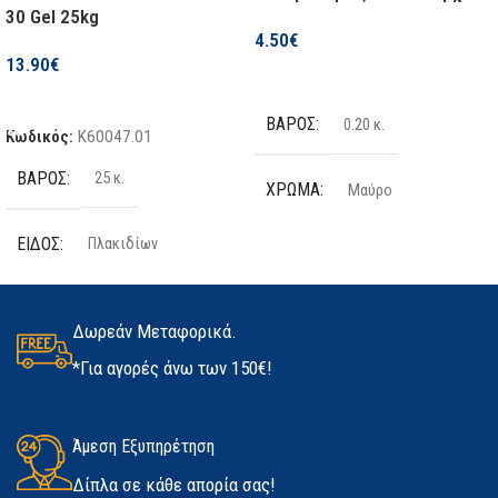
30 Gel 25kg
4.50
€
1 τμχ
13.90
€
Επιλογή
Προσθήκη Στο Καλάθι
ΚΕΦΑΛΉ ΣΤΑΥΡΟΎ
ΒΆΡΟΣ
0.20 κ.
Κωδικός:
K60047.01
(PH)PH000
ΒΆΡΟΣ
25 κ.
ΧΡΏΜΑ
Μαύρο
ΚΑΤΑΣΚΕΥΑΣΤΉΣ
Βenman
ΕΊΔΟΣ
Πλακιδίων
ΤΕΜΆΧΙΑ
2 τμχ
ΠΟΣΌΤΗΤΑ
25kg
ΥΛΙΚΌ
Latex
Δωρεάν Μεταφορικά.
*Για αγορές άνω των 150€!
ΚΑΤΑΣΚΕΥΑΣΤΉΣ
Kerakoll
ΜΈΓΕΘΟΣ
ΔΙΑΘΕΣΙΜΌΤΗΤΑ
Άμεση Εξυπηρέτηση
Medium
,
Large
,
Extra Large
Δίπλα σε κάθε απορία σας!