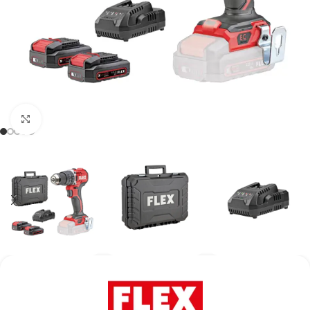
Kάντε κλικ για μεγέθυνση