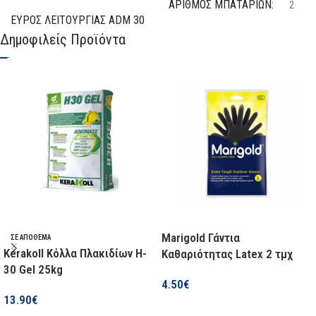
ΑΡΙΘΜΌΣ ΜΠΑΤΑΡΙΏΝ
2
ΕΎΡΟΣ ΛΕΙΤΟΥΡΓΊΑΣ ADM 30
SMART
Δημοφιλείς Προϊόντα
ΤΆΣΗ
10,8 V
0,03-30 m
AH
2 Ah
ΑΚΤΊΝΑ LASER ADM 30
SMART
ΔΙΑΘΕΣΙΜΌΤΗΤΑ
< 1 mW, 670 Nm
Χαμηλό Απόθεμα
ΒΆΡΟΣ ADM 30 SMART
Marigold Γάντια
ΣΕ ΑΠΌΘΕΜΑ
38 g
Kerakoll Κόλλα Πλακιδίων H-
Καθαριότητας Latex 2 τμχ
30 Gel 25kg
4.50
€
ΑΚΡΊΒΕΙΑ ADM 30 SMART
13.90
€
Επιλογή