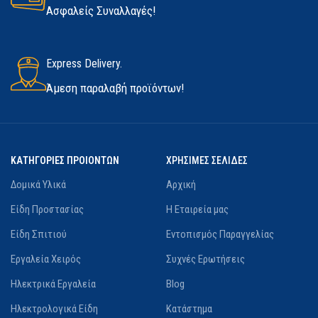
300 4.0
Ασφαλείς Συναλλαγές!
1/4″ HEX
Express Delivery.
ΦΩΣ ΕΡΓΑΣΊΑΣ (LED) SD 5-
Άμεση παραλαβή προϊόντων!
300 4.0
Ναι
ΚΑΤΗΓΟΡΙΕΣ ΠΡΟΙΟΝΤΩΝ
ΧΡΗΣΙΜΕΣ ΣΕΛΙΔΕΣ
ΚΑΤΑΣΚΕΥΑΣΤΉΣ
Flex
Δομικά Υλικά
Αρχική
Είδη Προστασίας
Η Εταιρεία μας
Είδη Σπιτιού
Εντοπισμός Παραγγελίας
Εργαλεία Χειρός
Συχνές Ερωτήσεις
Ηλεκτρικά Εργαλεία
Blog
Ηλεκτρολογικά Είδη
Κατάστημα