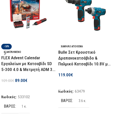
-18%
ΧΑΜΗΛΌ ΑΠΌΘΕΜΑ
Bulle Σετ Κρουστικό
ΕΞΑΝΤΛΗΜΈΝΟ
FLEX Advent Calendar
Δραπανοκατσάβιδο &
Εργαλείων με Κατσαβίδι SD
Παλμικό Κατσαβίδι 10.8V με
5-300 4.0 & Μετρητή ADM 30
2 Μπαταρίες 2Ah και Θήκη
119.00
€
Smart & Κατσαβιδολάμες
89.00
€
109.00
€
DB31 533102
Προσθήκη Στο Καλάθι
Διαβάστε Περισσότερα
Κωδικός:
63479
Κωδικός:
533102
ΒΆΡΟΣ
3.6 κ.
ΒΆΡΟΣ
1 κ.