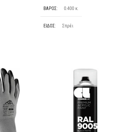
ΒΆΡΟΣ
0.400 κ.
ΕΊΔΟΣ
Σπρέι
ΤΎΠΟΣ
Αφρός
ΠΟΣΌΤΗΤΑ
s
400 ml
ΚΑΤΑΣΚΕΥΑΣΤΉΣ
Morris