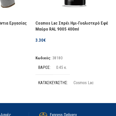
άντια Εργασίας
Cosmos Lac Σπρέι Ημι-Γυαλιστερό Εφέ
Μαύρο RAL 9005 400ml
3.30
€
Προσθήκη Στο Καλάθι
Κωδικός:
38180
ΒΆΡΟΣ
0.45 κ.
ΚΑΤΑΣΚΕΥΑΣΤΉΣ
Cosmos Lac
ΠΟΣΌΤΗΤΑ
400 ml
ΧΡΏΜΑ
Μαύρο
λλαγές
Express Delivery.