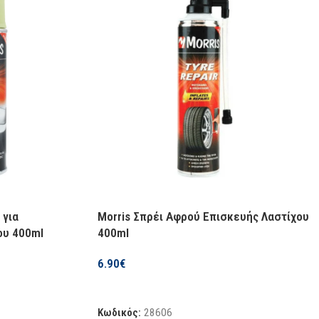
 για
Morris Σπρέι Αφρού Επισκευής Λαστίχου
ου 400ml
400ml
6.90
€
Προσθήκη Στο Καλάθι
Κωδικός:
28606