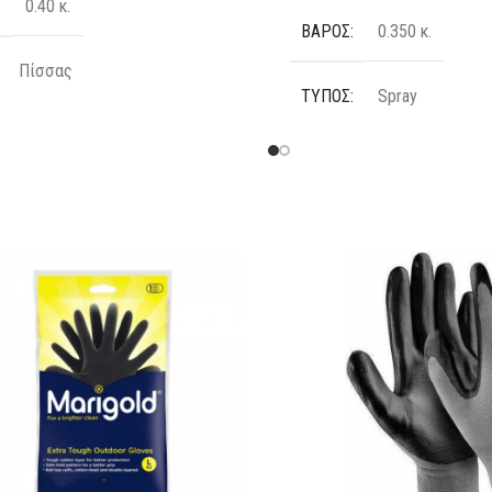
0.40 κ.
ΒΆΡΟΣ
0.350 κ.
Πίσσας
ΤΎΠΟΣ
Spray
ΚΕΥΑΣΤΉΣ
Cosmos Lac
ΧΡΏΜΑ
Μπεζ
ΗΤΑ
400 ml
ΚΑΤΑΣΚΕΥΑΣΤΉΣ
Morri
ΠΟΣΌΤΗΤΑ
400 ml
ΧΡΉΣΗ
Βαθουλώματα