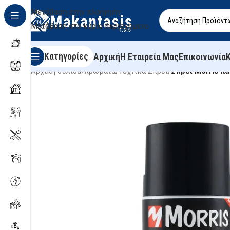
Μετάβαση στην πλοήγηση
Μετάβαση στο κύριο περιεχόμενο
Κατηγορίες
Αρχική
Η Εταιρεία Μας
Επικοινωνία
Αρχική σελίδα
/
Χρώματα
/
Τεχνικά Σπρέι
/
Σπρέι Morris Κ