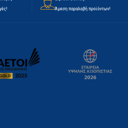
γές!
Άμεση παραλαβή προϊόντων!
ΕΊΔΟΣ
Βαφής
ΕΦΈ
Γυαλιστερό