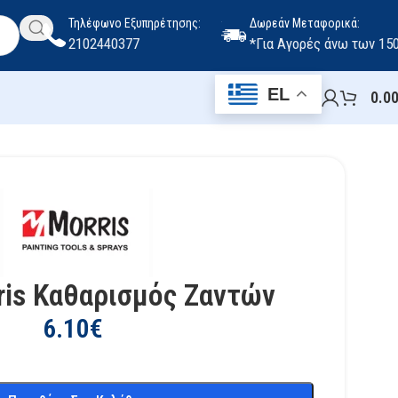
Τηλέφωνο Εξυπηρέτησης:
Δωρεάν Μεταφορικά:
2102440377
*Για Αγορές άνω των 15
EL
0.0
ris Καθαρισμός Ζαντών
6.10
€