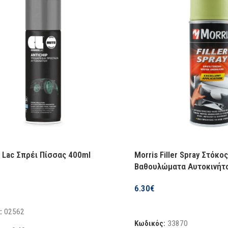
Lac Σπρέι Πίσσας 400ml
Morris Filler Spray Στόκος
Βαθουλώματα Αυτοκινήτ
6.30
€
η Στο Καλάθι
Προσθήκη Στο Καλάθι
:
02562
Κωδικός:
33870