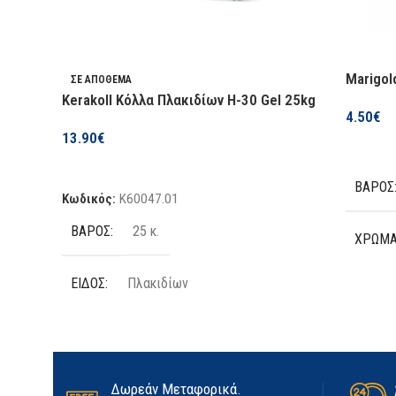
Marigol
ΣΕ ΑΠΌΘΕΜΑ
Kerakoll Κόλλα Πλακιδίων H-30 Gel 25kg
4.50
€
13.90
€
Επιλογή
Προσθήκη Στο Καλάθι
ΒΆΡΟΣ
Κωδικός:
K60047.01
ΒΆΡΟΣ
25 κ.
ΧΡΏΜ
ΕΊΔΟΣ
Πλακιδίων
ΤΕΜΆΧ
ΠΟΣΌΤΗΤΑ
25kg
ΥΛΙΚΌ
ΚΑΤΑΣΚΕΥΑΣΤΉΣ
Kerakoll
Δωρεάν Μεταφορικά.
ΜΈΓΕΘ