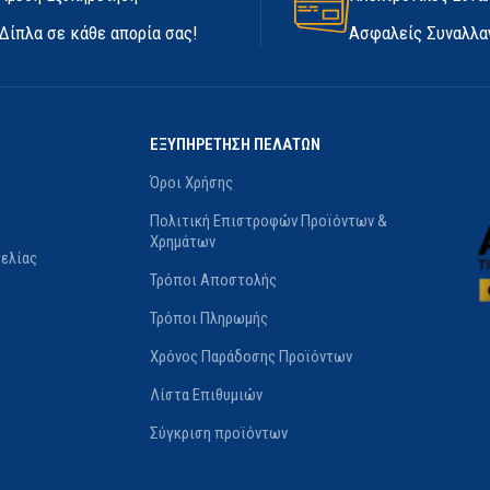
ΑΔΙΆΒΡΟΧΑ
Όχι
Δίπλα σε κάθε απορία σας!
Ασφαλείς Συναλλα
ΚΕΥΑΣΤΉΣ
Marigold
ΨΎΧΟΥΣ
Όχι
ΕΞΥΠΗΡΕΤΗΣΗ ΠΕΛΑΤΩΝ
ΚΑΤΑΣΚΕΥΑΣΤΉΣ
Flex
Όροι Χρήσης
ΜΈΓΕΘΟΣ
10/XL
,
8/M
Πολιτική Επιστροφών Προϊόντων &
Χρημάτων
ελίας
Τρόποι Αποστολής
Τρόποι Πληρωμής
Χρόνος Παράδοσης Προϊόντων
Λίστα Επιθυμιών
Σύγκριση προϊόντων