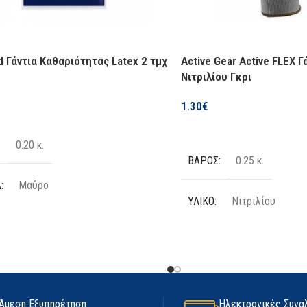
d Γάντια Καθαριότητας Latex 2 τμχ
Active Gear Active FLEX Γ
Νιτριλίου Γκρι
1.30
€
Επιλογή
0.20 κ.
ΒΆΡΟΣ
0.25 κ.
Α
Μαύρο
ΥΛΙΚΌ
Νιτριλίου
ΙΑ
2 τμχ
ΧΡΏΜΑ
Γκρι
Latex
ΜΙΑΣ ΧΡΉΣΗΣ
Όχι
Άμεση Εξυπηρέτηση
Ηλεκτρονικές Συνα
ΟΣ
Medium
,
Large
,
Extra Large