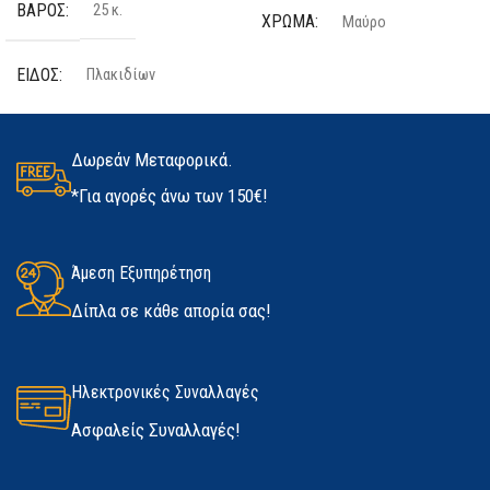
ΒΆΡΟΣ
25 κ.
ΧΡΏΜΑ
Μαύρο
ΕΊΔΟΣ
Πλακιδίων
ΤΕΜΆΧΙΑ
2 τμχ
ΠΟΣΌΤΗΤΑ
25kg
ΥΛΙΚΌ
Latex
Δωρεάν Μεταφορικά.
*Για αγορές άνω των 150€!
ΚΑΤΑΣΚΕΥΑΣΤΉΣ
Kerakoll
ΜΈΓΕΘΟΣ
ΔΙΑΘΕΣΙΜΌΤΗΤΑ
Άμεση Εξυπηρέτηση
Medium
,
Large
,
Extra Large
Δίπλα σε κάθε απορία σας!
Σε απόθεμα
ΚΑΤΑΣΚΕΥΑΣΤΉΣ
Marigold
Ηλεκτρονικές Συναλλαγές
Ασφαλείς Συναλλαγές!