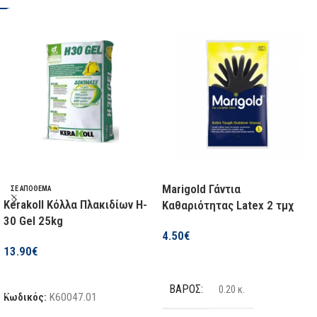
ΚΑΤΑΣΚΕΥΑΣΤΉΣ
SAS
Marigold Γάντια
ΣΕ ΑΠΌΘΕΜΑ
Kerakoll Κόλλα Πλακιδίων H-
Καθαριότητας Latex 2 τμχ
30 Gel 25kg
4.50
€
13.90
€
Επιλογή
Προσθήκη Στο Καλάθι
ΒΆΡΟΣ
0.20 κ.
Κωδικός:
K60047.01