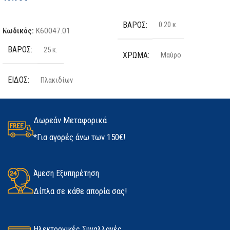
Επιλογή
Προσθήκη Στο Καλάθι
ΒΆΡΟΣ
0.20 κ.
Κωδικός:
K60047.01
ΒΆΡΟΣ
25 κ.
ΧΡΏΜΑ
Μαύρο
ΕΊΔΟΣ
Πλακιδίων
ΤΕΜΆΧΙΑ
2 τμχ
ΠΟΣΌΤΗΤΑ
25kg
ΥΛΙΚΌ
Latex
Δωρεάν Μεταφορικά.
*Για αγορές άνω των 150€!
ΚΑΤΑΣΚΕΥΑΣΤΉΣ
Kerakoll
ΜΈΓΕΘΟΣ
ΔΙΑΘΕΣΙΜΌΤΗΤΑ
Άμεση Εξυπηρέτηση
Medium
,
Large
,
Extra Large
Δίπλα σε κάθε απορία σας!
Σε απόθεμα
ΚΑΤΑΣΚΕΥΑΣΤΉΣ
Marigold
Ηλεκτρονικές Συναλλαγές