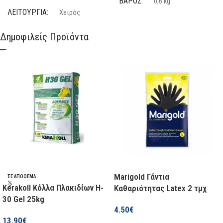
ΒΑΡΟΣ
0,6 kg
ΛΕΙΤΟΥΡΓΊΑ
Χειρός
ΔΙΑΣΤΑΣΕΙΣ
26 × 8 × 4 cm
Δημοφιλείς Προϊόντα
SOLO
Όχι
ΚΑΤΑΣΚΕΥΑΣΤΉΣ
Βenman
Marigold Γάντια
ΣΕ ΑΠΌΘΕΜΑ
Kerakoll Κόλλα Πλακιδίων H-
Καθαριότητας Latex 2 τμχ
30 Gel 25kg
4.50
€
13.90
€