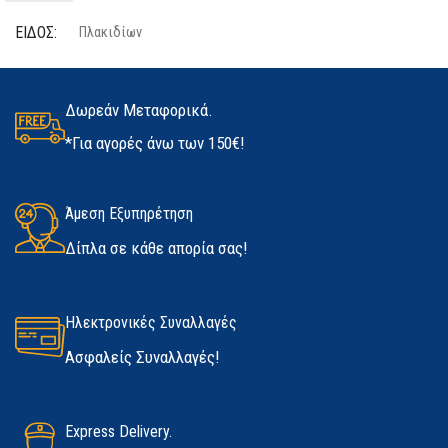
ΕΊΔΟΣ
Πλακιδίων
ΤΕΜΆΧΙΑ
2 τμχ
ΠΟΣΌΤΗΤΑ
25kg
ΥΛΙΚΌ
Latex
Δωρεάν Μεταφορικά.
*Για αγορές άνω των 150€!
ΚΑΤΑΣΚΕΥΑΣΤΉΣ
Kerakoll
ΜΈΓΕΘΟΣ
ΔΙΑΘΕΣΙΜΌΤΗΤΑ
Άμεση Εξυπηρέτηση
Medium
,
Large
,
Extra Large
Δίπλα σε κάθε απορία σας!
Σε απόθεμα
ΚΑΤΑΣΚΕΥΑΣΤΉΣ
Marigold
Ηλεκτρονικές Συναλλαγές
Ασφαλείς Συναλλαγές!
Express Delivery.