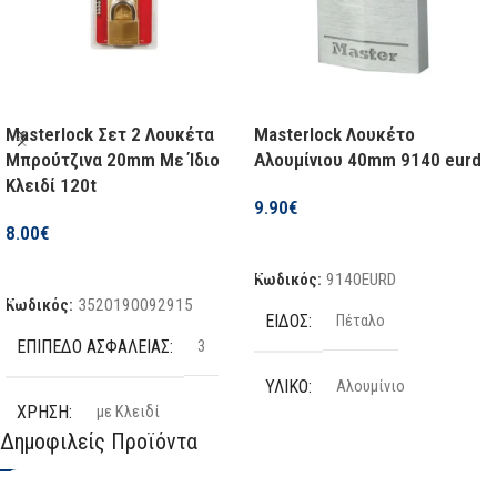
Masterlock Σετ 2 Λουκέτα
Masterlock Λουκέτο
Μπρούτζινα 20mm Με Ίδιο
Αλουμίνιου 40mm 9140 eurd
Κλειδί 120t
9.90
€
8.00
€
Προσθήκη Στο Καλάθι
Προσθήκη Στο Καλάθι
Κωδικός:
9140EURD
Κωδικός:
3520190092915
ΕΊΔΟΣ
Πέταλο
ΕΠΊΠΕΔΟ ΑΣΦΑΛΕΊΑΣ
3
ΥΛΙΚΌ
Αλουμίνιο
ΧΡΉΣΗ
με Κλειδί
Δημοφιλείς Προϊόντα
ΜΈΓΕΘΟΣ
40 mm
ΣΥΝΑΓΕΡΜΌΣ
Όχι