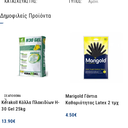
ΚΑΤΑΣΚΕΥΑΣΤΉΣ
ΤΎΠΟΣ
Αμόνι
Δημοφιλείς Προϊόντα
Pro-Forged Pruner
ΛΕΙΤΟΥΡΓΊΑ
Χειρός
ΔΙΑΘΕΣΙΜΌΤΗΤΑ
SOLO
Όχι
Σε απόθεμα
ΣΕΤ
Όχι
ΜΉΚΟΣ
20 cm
ΚΑΤΑΣΚΕΥΑΣΤΉΣ
Βenman
Marigold Γάντια
ΣΕ ΑΠΌΘΕΜΑ
Kerakoll Κόλλα Πλακιδίων H-
Καθαριότητας Latex 2 τμχ
ΔΙΑΘΕΣΙΜΌΤΗΤΑ
30 Gel 25kg
4.50
€
Σε απόθεμα
13.90
€
Επιλογή