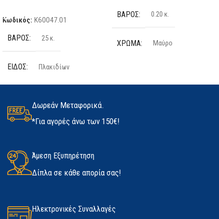
Προσθήκη Στο Καλάθι
ΒΆΡΟΣ
0.20 κ.
Κωδικός:
K60047.01
ΒΆΡΟΣ
25 κ.
ΧΡΏΜΑ
Μαύρο
ΕΊΔΟΣ
Πλακιδίων
ΤΕΜΆΧΙΑ
2 τμχ
ΠΟΣΌΤΗΤΑ
25kg
ΥΛΙΚΌ
Latex
Δωρεάν Μεταφορικά.
*Για αγορές άνω των 150€!
ΚΑΤΑΣΚΕΥΑΣΤΉΣ
Kerakoll
ΜΈΓΕΘΟΣ
ΔΙΑΘΕΣΙΜΌΤΗΤΑ
Άμεση Εξυπηρέτηση
Medium
,
Large
,
Extra Large
Δίπλα σε κάθε απορία σας!
Σε απόθεμα
ΚΑΤΑΣΚΕΥΑΣΤΉΣ
Marigold
Ηλεκτρονικές Συναλλαγές