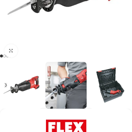
Kάντε κλικ για μεγέθυνση