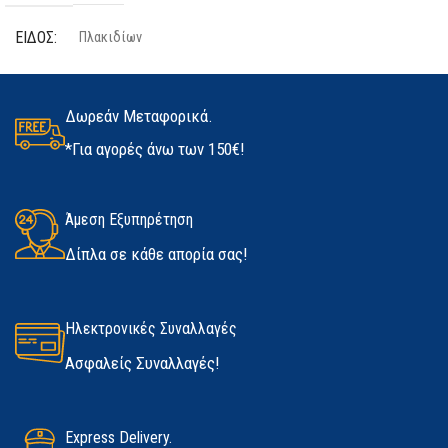
2500 rpm
ΕΊΔΟΣ
Πλακιδίων
ΤΕΜΆΧΙΑ
2 τμχ
ΡΎΘΜΙΣΗ ΤΑΧΎΤΗΤΑΣ
ΠΟΣΌΤΗΤΑ
25kg
ΥΛΙΚΌ
Latex
Δωρεάν Μεταφορικά.
Όχι
*Για αγορές άνω των 150€!
ΚΑΤΑΣΚΕΥΑΣΤΉΣ
Kerakoll
ΜΈΓΕΘΟΣ
ΜΉΚΟΣ ΔΙΑΔΡΟΜΉΣ (ΜΉΚΟΣ
ΠΑΛΙΝΔΡΌΜΗΣΗΣ)
ΔΙΑΘΕΣΙΜΌΤΗΤΑ
Άμεση Εξυπηρέτηση
Medium
,
Large
,
Extra Large
Δίπλα σε κάθε απορία σας!
28 mm
Σε απόθεμα
ΚΑΤΑΣΚΕΥΑΣΤΉΣ
Marigold
ΙΚΑΝΌΤΗΤΑ ΦΑΛΤΣΟΚΟΠΉΣ
Ηλεκτρονικές Συναλλαγές
Ασφαλείς Συναλλαγές!
Όχι
ΣΎΣΤΗΜΑ ΑΝΑΡΡΌΦΗΣΗΣ
Express Delivery.
ΣΚΌΝΗΣ