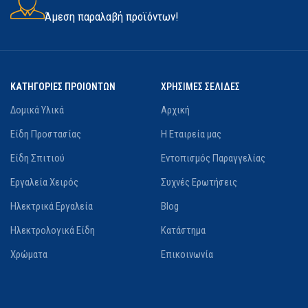
Άμεση παραλαβή προϊόντων!
Όχι
ΧΩΡΊΣ ΚΑΡΒΟΥΝΆΚΙΑ
(BRUSHLESS)
ΚΑΤΗΓΟΡΙΕΣ ΠΡΟΙΟΝΤΩΝ
ΧΡΗΣΙΜΕΣ ΣΕΛΙΔΕΣ
Δομικά Υλικά
Αρχική
Όχι
Είδη Προστασίας
Η Εταιρεία μας
Είδη Σπιτιού
Εντοπισμός Παραγγελίας
ΕΝΑΛΛΑΓΉ ΛΆΜΑΣ ΧΩΡΊΣ
ΚΛΕΙΔΊ
Εργαλεία Χειρός
Συχνές Ερωτήσεις
Ηλεκτρικά Εργαλεία
Blog
Όχι
Ηλεκτρολογικά Είδη
Κατάστημα
LED
Όχι
Χρώματα
Επικοινωνία
ΒΑΛΙΤΣΆΚΙ ΜΕΤΑΦΟΡΆΣ