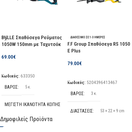
BULLE Σπαθόσεγα Ρεύματος
ΔΙΑΘΈΣΙΜΟ ΣΕ 1-3 ΗΜΈΡΕΣ
F.F Group Σπαθόσεγα RS 1050
1050W 150mm με Ταχυτσόκ
E Plus
69.00
€
79.00
€
Προσθήκη Στο Καλάθι
Προσθήκη Στο Καλάθι
Κωδικός:
633350
Κωδικός:
5204396413467
ΒΆΡΟΣ
5 κ.
ΒΆΡΟΣ
3 κ.
ΜΈΓΙΣΤΗ ΙΚΑΝΌΤΗΤΑ ΚΟΠΉΣ
(ΞΎΛΟ)
ΔΙΑΣΤΆΣΕΙΣ
53 × 22 × 9 cm
Δημοφιλείς Προϊόντα
150 mm
ΚΑΤΑΣΚΕΥΑΣΤΉΣ