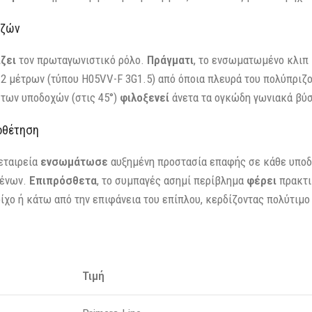
ιζών
ζει
τον πρωταγωνιστικό ρόλο.
Πράγματι
, το ενσωματωμένο κλιπ
2 μέτρων (τύπου H05VV-F 3G1.5) από όποια πλευρά του πολύπριζ
η των υποδοχών (στις 45°)
φιλοξενεί
άνετα τα ογκώδη γωνιακά βύσ
οθέτηση
 εταιρεία
ενσωμάτωσε
αυξημένη προστασία επαφής σε κάθε υπο
μένων.
Επιπρόσθετα
, το συμπαγές ασημί περίβλημα
φέρει
πρακτι
ίχο ή κάτω από την επιφάνεια του επίπλου, κερδίζοντας πολύτιμο
Τιμή