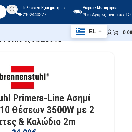
Τηλέφωνο Εξυπηρέτησης:
Δωρεάν Μεταφορικά:
2102440377
*Για Αγορές άνω των 15
EL
0.0
με 2 Διακόπτες & Καλώδιο 2m
uhl Primera-Line Ασημί
 10 Θέσεων 3500W με 2
πτες & Καλώδιο 2m