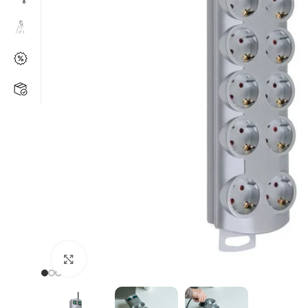
Kάντε κλικ για μεγέθυνση