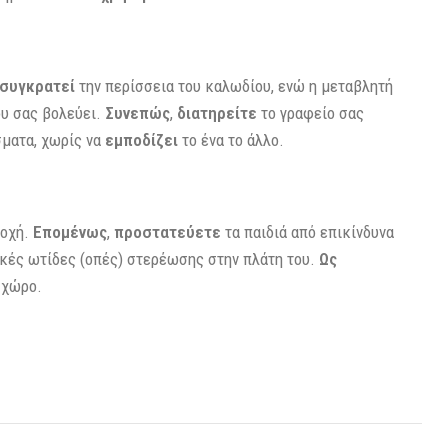
συγκρατεί
την περίσσεια του καλωδίου, ενώ η μεταβλητή
ου σας βολεύει.
Συνεπώς
,
διατηρείτε
το γραφείο σας
ματα, χωρίς να
εμποδίζει
το ένα το άλλο.
δοχή.
Επομένως
,
προστατεύετε
τα παιδιά από επικίνδυνα
κές ωτίδες (οπές) στερέωσης στην πλάτη του.
Ως
 χώρο.