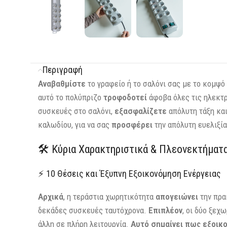
Περιγραφή
Αναβαθμίστε
το γραφείο ή το σαλόνι σας με το κομψό
αυτό το πολύπριζο
τροφοδοτεί
άφοβα όλες τις ηλεκτ
συσκευές στο σαλόνι,
εξασφαλίζετε
απόλυτη τάξη κα
καλωδίου, για να σας
προσφέρει
την απόλυτη ευελιξία
🛠️ Κύρια Χαρακτηριστικά & Πλεονεκτήματ
⚡ 10 Θέσεις και Έξυπνη Εξοικονόμηση Ενέργειας
Αρχικά
, η τεράστια χωρητικότητα
απογειώνει
την πρα
δεκάδες συσκευές ταυτόχρονα.
Επιπλέον
, οι δύο ξεχ
άλλη σε πλήρη λειτουργία.
Αυτό σημαίνει πως
εξοικ