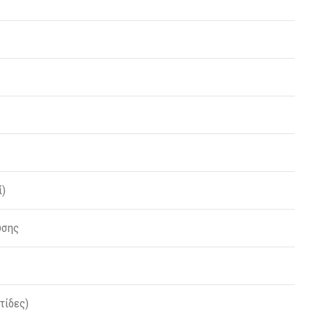
ί)
υσης
τίδες)