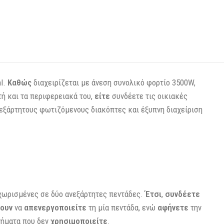
hl.
Καθώς
διαχειρίζεται με άνεση συνολικό φορτίο 3500W,
ή και τα περιφερειακά του,
είτε
συνδέετε τις οικιακές
εξάρτητους φωτιζόμενους διακόπτες και έξυπνη διαχείριση
χωρισμένες σε δύο ανεξάρτητες πεντάδες.
Έτσι
,
συνδέετε
πουν
να
απενεργοποιείτε
τη μία πεντάδα, ενώ
αφήνετε
την
νήματα που δεν
χρησιμοποιείτε
.