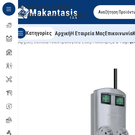
Μετάβαση στην πλοήγηση
Μετάβαση στο κύριο περιεχόμενο
Κατηγορίες
Αρχική
Η Εταιρεία Μας
Επικοινωνία
Αρχική σελίδα
/
Ηλεκτρολογικά Είδη
/
Πολύπριζα & Ταφ
/
Br