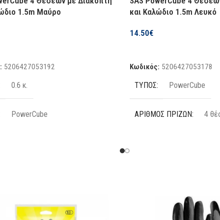
werCube 4 Θέσεων με Διακόπτη
SAS PowerCube 4 Θέσεω
λώδιο 1.5m Μαύρο
και Καλώδιο 1.5m Λευκό
14.50
€
η Στο Καλάθι
Προσθήκη Στο Καλάθι
:
5206427053192
Κωδικός:
5206427053178
ΤΎΠΟΣ
0.6 κ.
PowerCube
ΑΡΙΘΜΌΣ ΠΡΙΖΏΝ
PowerCube
4 θέ
ΌΣ ΠΡΙΖΏΝ
ΜΉΚΟΣ ΚΑΛΩΔΊΟΥ
4 θέσεις
1,5 
 ΚΑΛΩΔΊΟΥ
ΧΡΏΜΑ
1,5 m
Λευκό
ΕΊΑΣ
ΑΣΦΑΛΕΊΑΣ
Όχι
Όχι