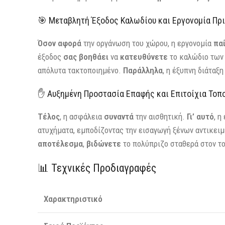
🎯 Μεταβλητή Έξοδος Καλωδίου και Εργονομία Πρ
Όσον αφορά
την οργάνωση του χώρου, η εργονομία
παί
έξοδος
σας βοηθάει
να
κατευθύνετε
το καλώδιο των 
απόλυτα τακτοποιημένο.
Παράλληλα
, η έξυπνη διάταξ
✋ Αυξημένη Προστασία Επαφής και Επιτοίχια Τοπ
Τέλος
, η ασφάλεια
συναντά
την αισθητική.
Γι’ αυτό
, η
ατυχήματα, εμποδίζοντας την εισαγωγή ξένων αντικει
αποτέλεσμα
,
βιδώνετε
το πολύπριζο σταθερά στον το
📊 Τεχνικές Προδιαγραφές
Χαρακτηριστικό