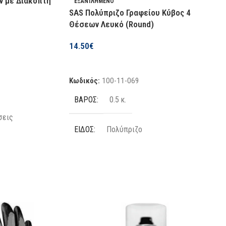
ν με Διακόπτη
ΕΞΑΝΤΛΗΜΈΝΟ
SAS Πολύπριζο Γραφείου Κύβος 4
Θέσεων Λευκό (Round)
14.50
€
Διαβάστε Περισσότερα
Κωδικός:
100-11-069
ΒΆΡΟΣ
0.5 κ.
σεις
ΕΊΔΟΣ
Πολύπριζο
m
ΤΡΟΦΟΔΟΣΊΑ
Ρεύματος
ΚΑΤΑΣΚΕΥΑΣΤΉΣ
SAS