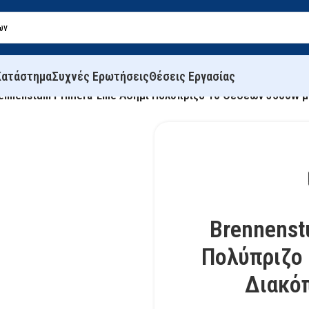
Κατάστημα
Συχνές Ερωτήσεις
Θέσεις Εργασίας
ennenstuhl Primera-Line Ασημί Πολύπριζο 10 Θέσεων 3500W 
Brennenst
Πολύπριζο
Διακό