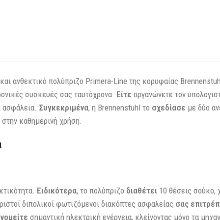
 και ανθεκτικό πολύπριζο Primera-Line της κορυφαίας Brennenstu
ρονικές συσκευές σας ταυτόχρονα.
Είτε
οργανώνετε τον υπολογιστ
ι ασφάλεια.
Συγκεκριμένα
, η Brennenstuhl το
σχεδίασε
με δύο αν
 στην καθημερινή χρήση.
α
κτικότητα.
Ειδικότερα
, το πολύπριζο
διαθέτει
10 θέσεις σούκο, 
ωριστοί διπολικοί φωτιζόμενοι διακόπτες ασφαλείας
σας επιτρέ
ονομείτε
σημαντική ηλεκτρική ενέργεια, κλείνοντας μόνο τα μηχα