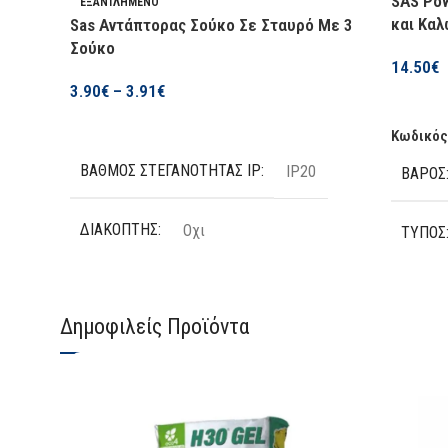
SAS Po
ΕΞΑΝΤΛΗΜΈΝΟ
και Κα
Sas Αντάπτορας Σούκο Σε Σταυρό Με 3
Σούκο
14.50
€
3.90
€
–
3.91
€
Προσθήκ
Επιλογή
Κωδικός
ΒΑΘΜΌΣ ΣΤΕΓΑΝΌΤΗΤΑΣ IP
IP20
ΒΆΡΟΣ
ΔΙΑΚΌΠΤΗΣ
Οχι
ΤΎΠΟΣ
ΠΡΟΣΤΑΣΊΑ ΥΠΈΡΤΑΣΗΣ
Οχι
ΑΡΙΘΜ
Δημοφιλείς Προϊόντα
ΑΡΙΘΜΌΣ ΘΈΣΕΩΝ
3
ΜΉΚΟΣ
ΚΑΤΑΣΚΕΥΑΣΤΉΣ
SAS
ΑΣΦΑΛ