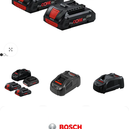
Kάντε κλικ για μεγέθυνση