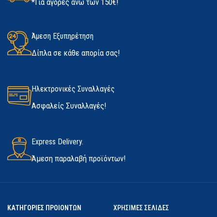
*Για αγορές άνω των 150€!
ΚΑΤΑΣΚΕΥΑΣΤΉΣ
Kerakoll
ΜΈΓΕΘΟΣ
ΔΙΑΘΕΣΙΜΌΤΗΤΑ
Άμεση Εξυπηρέτηση
Medium
,
Large
,
Extra Large
Δίπλα σε κάθε απορία σας!
Σε απόθεμα
ΚΑΤΑΣΚΕΥΑΣΤΉΣ
Marigold
Ηλεκτρονικές Συναλλαγές
Ασφαλείς Συναλλαγές!
Express Delivery.
Άμεση παραλαβή προϊόντων!
ΚΑΤΗΓΟΡΙΕΣ ΠΡΟΙΟΝΤΩΝ
ΧΡΗΣΙΜΕΣ ΣΕΛΙΔΕΣ