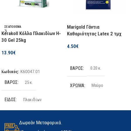
ΚΑΤΑΣΚΕΥΑΣΤΉΣ
18 V
F.F. GROUP
ΔΙΑΘΕΣΙΜΌΤΗΤΑ
Marigold Γάντια
ΣΕ ΑΠΌΘΕΜΑ
Kerakoll Κόλλα Πλακιδίων H-
Καθαριότητας Latex 2 τμχ
30 Gel 25kg
Σε απόθεμα
4.50
€
13.90
€
Επιλογή
Προσθήκη Στο Καλάθι
ΒΆΡΟΣ
0.20 κ.
Κωδικός:
K60047.01
ΒΆΡΟΣ
25 κ.
ΧΡΏΜΑ
Μαύρο
ΕΊΔΟΣ
Πλακιδίων
ΤΕΜΆΧΙΑ
2 τμχ
ΠΟΣΌΤΗΤΑ
25kg
ΥΛΙΚΌ
Latex
Δωρεάν Μεταφορικά.