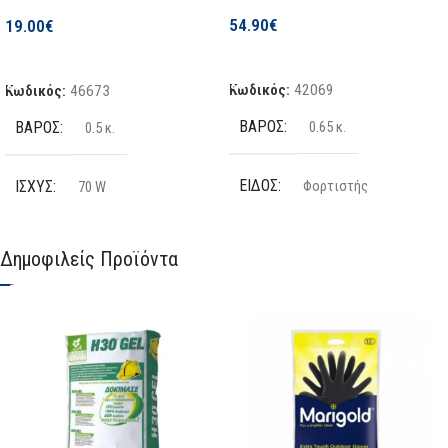
54.90
€
19.00
€
Προσθήκη Στο Καλάθι
Προσθήκη Στο Καλάθι
Κωδικός:
42069
Κωδικός:
46673
ΒΆΡΟΣ
ΒΆΡΟΣ
0.65 κ.
0.5 κ.
ΕΊΔΟΣ
ΙΣΧΎΣ
Φορτιστής
70 W
ΛΙΘΊΟΥ
ΤΆΣΗ ΕΞΌΔΟΥ
Ναι
20 V
Δημοφιλείς Προϊόντα
NIMH
ΡΕΎΜΑ ΕΞΌΔΟΥ
Όχι
3.0 A
ΚΑΤΑΣΚΕΥΑΣΤΉΣ
ΟΝΟΜΑΣΤΙΚΉ ΤΆΣΗ
Bosch
230 V
,
50 Hz
ΤΆΣΗ ΜΠΑΤΑΡΊΑΣ (V)