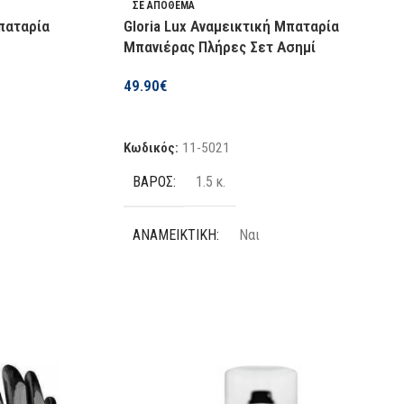
ΣΕ ΑΠΌΘΕΜΑ
Μπαταρία
Gloria Lux Αναμεικτική Μπαταρία
Μπανιέρας Πλήρες Σετ Ασημί
49.90
€
Προσθήκη Στο Καλάθι
Κωδικός:
11-5021
ΒΆΡΟΣ
1.5 κ.
ΑΝΑΜΕΙΚΤΙΚΉ
Ναι
ΧΡΉΣΗ
Μπανιέρας
ΤΟΠΟΘΈΤΗΣΗ
Επιτοίχια
ΧΡΏΜΑ
Χρωμε-Νικελ