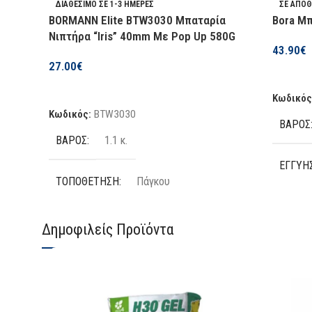
ΔΙΑΘΈΣΙΜΟ ΣΕ 1-3 ΗΜΈΡΕΣ
ΣΕ ΑΠΌ
BORMANN Elite BTW3030 Μπαταρία
Bora Μ
Νιπτήρα “Iris” 40mm Με Pop Up 580G
43.90
€
27.00
€
Προσθήκ
Προσθήκη Στο Καλάθι
Κωδικός
Κωδικός:
BTW3030
ΒΆΡΟΣ
ΒΆΡΟΣ
1.1 κ.
ΕΓΓΎΗ
ΤΟΠΟΘΈΤΗΣΗ
Πάγκου
ΔΙΑΘΕ
ΑΡΙΘΜΌΣ ΟΠΏΝ
1 οπής
Δημοφιλείς Προϊόντα
ΚΑΤΑΣ
ΧΡΏΜΑ
Ασημί
ΧΡΏΜ
ΚΑΤΑΣΚΕΥΑΣΤΉΣ
Bormann