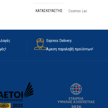
ΚΑΤΑΣΚΕΥΑΣΤΉΣ
Cosmos Lac
ΠΟΣΌΤΗΤΑ
400 ml
ΧΡΏΜΑ
Μαύρο
λλαγές
Express Delivery.
γές!
Άμεση παραλαβή προϊόντων!
ΕΊΔΟΣ
Βαφής
ΕΦΈ
Γυαλιστερό