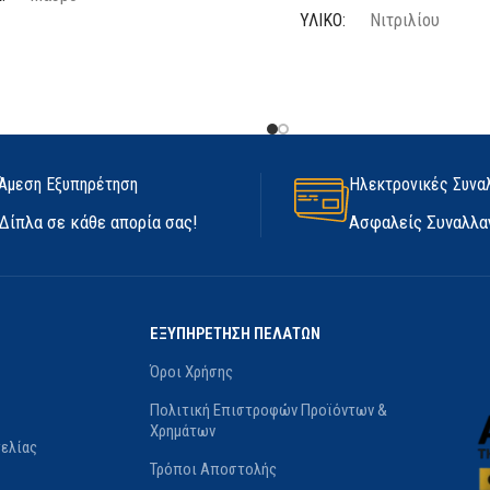
ΥΛΙΚΌ
Νιτριλίου
ΙΑ
2 τμχ
ΧΡΏΜΑ
Γκρι
Latex
ΜΙΑΣ ΧΡΉΣΗΣ
Όχι
Άμεση Εξυπηρέτηση
Ηλεκτρονικές Συνα
ΟΣ
Medium
,
Large
,
Extra Large
ΑΔΙΆΒΡΟΧΑ
Όχι
Δίπλα σε κάθε απορία σας!
Ασφαλείς Συναλλα
ΚΕΥΑΣΤΉΣ
Marigold
ΨΎΧΟΥΣ
Όχι
ΕΞΥΠΗΡΕΤΗΣΗ ΠΕΛΑΤΩΝ
ΚΑΤΑΣΚΕΥΑΣΤΉΣ
Flex
Όροι Χρήσης
ΜΈΓΕΘΟΣ
10/XL
,
8/M
Πολιτική Επιστροφών Προϊόντων &
Χρημάτων
ελίας
Τρόποι Αποστολής