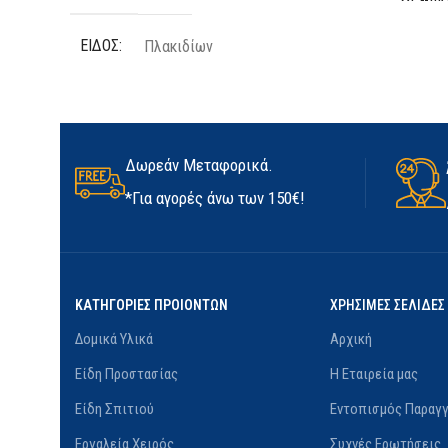
ΕΊΔΟΣ
Πλακιδίων
ΤΕΜΆΧ
ΠΟΣΌΤΗΤΑ
25kg
ΥΛΙΚΌ
ΚΑΤΑΣΚΕΥΑΣΤΉΣ
Kerakoll
Δωρεάν Μεταφορικά.
ΜΈΓΕΘ
*Για αγορές άνω των 150€!
ΔΙΑΘΕΣΙΜΌΤΗΤΑ
Σε απόθεμα
ΚΑΤΑΣ
ΚΑΤΗΓΟΡΙΕΣ ΠΡΟΙΟΝΤΩΝ
ΧΡΗΣΙΜΕΣ ΣΕΛΙΔΕΣ
Δομικά Υλικά
Αρχική
Είδη Προστασίας
Η Εταιρεία μας
Είδη Σπιτιού
Εντοπισμός Παραγγ
Εργαλεία Χειρός
Συχνές Ερωτήσεις