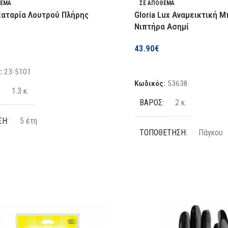
ΘΕΜΑ
ΣΕ ΑΠΌΘΕΜΑ
παταρία Λουτρού Πλήρης
Gloria Lux Αναμεικτική 
Νιπτήρα Ασημί
43.90
€
η Στο Καλάθι
Προσθήκη Στο Καλάθι
:
23-5101
Κωδικός:
53638
1.3 κ.
ΒΆΡΟΣ
2 κ.
ΣΗ
5 έτη
ΤΟΠΟΘΈΤΗΣΗ
Πάγκου
ΣΙΜΌΤΗΤΑ
Σε απόθεμα
ΑΡΙΘΜΌΣ ΟΠΏΝ
1 οπής
ΚΕΥΑΣΤΉΣ
Gloria
ΑΝΑΜΕΙΚΤΙΚΉ
Ναι
Α
Χρωμε-Νικελ
ΧΡΏΜΑ
Ασημί