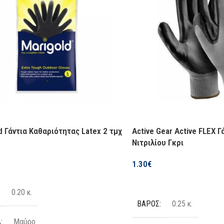
ΔΙΑΘΕΣΙΜΌΤΗΤΑ
Σε απ
ΚΑΤΑΣΚΕΥΑΣΤΉΣ
Gloria
d Γάντια Καθαριότητας Latex 2 τμχ
Active Gear Active FLEX Γ
Νιτριλίου Γκρι
1.30
€
Επιλογή
0.20 κ.
ΒΆΡΟΣ
0.25 κ.
Α
Μαύρο