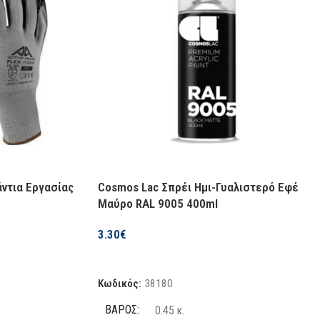
ΔΙΑΘΕΣΙΜΌΤΗΤΑ
όθεμα
Σε απόθεμα
άντια Εργασίας
Cosmos Lac Σπρέι Ημι-Γυαλιστερό Εφέ
Μαύρο RAL 9005 400ml
3.30
€
Προσθήκη Στο Καλάθι
Κωδικός:
38180
ΒΆΡΟΣ
0.45 κ.