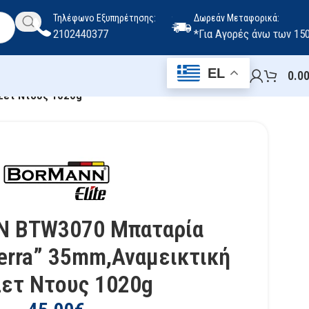
Τηλέφωνο Εξυπηρέτησης:
Δωρεάν Μεταφορικά:
2102440377
*Για Αγορές άνω των 15
EL
0.0
Σετ Ντους 1020g
 BTW3070 Μπαταρία
erra” 35mm,Αναμεικτική
Σετ Ντους 1020g