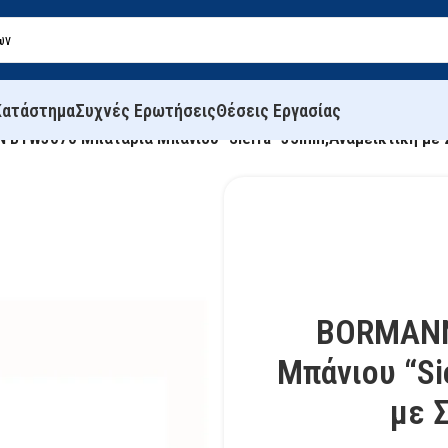
Κατάστημα
Συχνές Ερωτήσεις
Θέσεις Εργασίας
 BTW3070 Μπαταρία Μπάνιου “Sierra” 35mm,Αναμεικτική με 
BORMANN
Μπάνιου “Si
με 