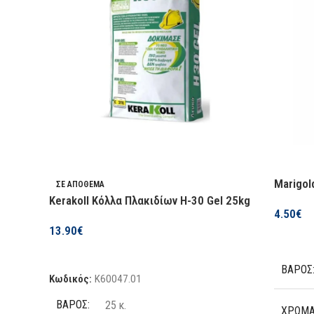
ΔΙΑΘΕΣΙΜΌΤΗΤΑ
Διαθέσιμο σε 1-3 ημέρες
Marigol
ΣΕ ΑΠΌΘΕΜΑ
Kerakoll Κόλλα Πλακιδίων H-30 Gel 25kg
4.50
€
13.90
€
Επιλογή
Προσθήκη Στο Καλάθι
ΒΆΡΟΣ
Κωδικός:
K60047.01
ΒΆΡΟΣ
25 κ.
ΧΡΏΜ