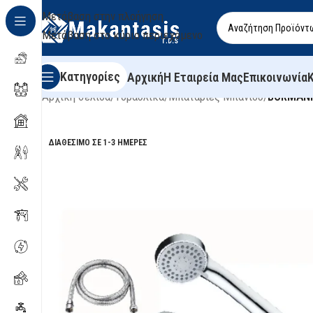
Μετάβαση στην πλοήγηση
Μετάβαση στο κύριο περιεχόμενο
Κατηγορίες
Αρχική
Η Εταιρεία Μας
Επικοινωνία
Αρχική σελίδα
/
Υδραυλικά
/
Μπαταρίες Μπάνιου
/
BORMANN
ΔΙΑΘΈΣΙΜΟ ΣΕ 1-3 ΗΜΈΡΕΣ