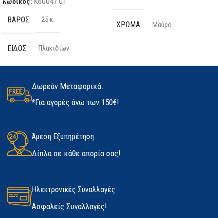
Κωδικός:
K60047.01
ΒΆΡΟΣ
25 κ.
ΧΡΏΜΑ
Μαύρο
ΕΊΔΟΣ
Πλακιδίων
ΤΕΜΆΧΙΑ
2 τμχ
ΠΟΣΌΤΗΤΑ
25kg
ΥΛΙΚΌ
Latex
Δωρεάν Μεταφορικά.
*Για αγορές άνω των 150€!
ΚΑΤΑΣΚΕΥΑΣΤΉΣ
Kerakoll
ΜΈΓΕΘΟΣ
ΔΙΑΘΕΣΙΜΌΤΗΤΑ
Άμεση Εξυπηρέτηση
Medium
,
Large
,
Extra Large
Δίπλα σε κάθε απορία σας!
Σε απόθεμα
ΚΑΤΑΣΚΕΥΑΣΤΉΣ
Marigold
Ηλεκτρονικές Συναλλαγές
Ασφαλείς Συναλλαγές!