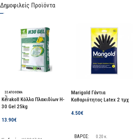
Δημοφιλείς Προϊόντα
ΜΉΚΟΣ
90 εκ.
ΠΤΥΣΣΌΜΕΝΟ
Όχι
ΠΤΥΣΣΌΜΕΝΟ
Όχι
ΧΡΉΣΗ
Σκεπαρνιού
ΧΡΉΣΗ
Κασμά
Marigold Γάντια
ΣΕ ΑΠΌΘΕΜΑ
Kerakoll Κόλλα Πλακιδίων H-
Καθαριότητας Latex 2 τμχ
30 Gel 25kg
4.50
€
13.90
€
Επιλογή
Προσθήκη Στο Καλάθι
ΒΆΡΟΣ
0.20 κ.