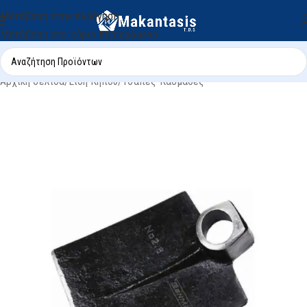
Μετάβαση στην πλοήγηση
Μετάβαση στο κύριο περιεχόμενο
Αρχική σελίδα
/
Είδη Κήπου
/
Τσάπες-Κασμάδες