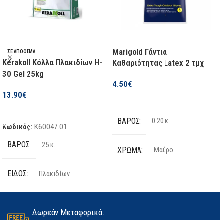
ΨΎΧΟΥΣ
Όχι
ΧΡΏΜΑ
Μαύρο
ΚΑΤΑΣΚΕΥΑΣΤΉΣ
Flex
ΈΞΤΡΑ ΧΑΡΑΚΤΗΡΙΣΤΙΚΆ
Marigold Γάντια
ΣΕ ΑΠΌΘΕΜΑ
ΜΈΓΕΘΟΣ
10/XL
,
8/M
Kerakoll Κόλλα Πλακιδίων H-
Καθαριότητας Latex 2 τμχ
Νεοπρένιο + Latex
,
30 Gel 25kg
Αντιολισθητικό
4.50
€
13.90
€
Επιλογή
ΚΩΔ. ΕΡΓΟΣΤΑΣΊΟΥ
Προσθήκη Στο Καλάθι
ΒΆΡΟΣ
0.20 κ.
Κωδικός:
K60047.01
01.01470/XL
ΒΆΡΟΣ
25 κ.
ΧΡΏΜΑ
Μαύρο
ΕΊΔΟΣ
Πλακιδίων
ΤΕΜΆΧΙΑ
2 τμχ
ΠΟΣΌΤΗΤΑ
25kg
ΥΛΙΚΌ
Latex
Δωρεάν Μεταφορικά.