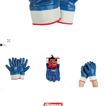
Kάντε κλικ για μεγέθυνση