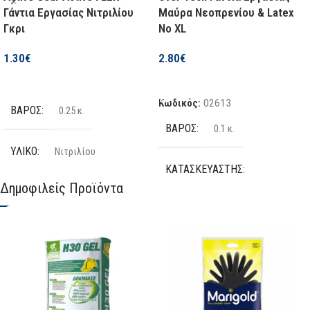
Μαύρα Νεοπρενίου & Latex
Γάντια Εργασίας Νιτριλίου
No XL
Γκρι
2.80
€
1.30
€
Προσθήκη Στο Καλάθι
Επιλογή
Κωδικός:
02613
ΒΆΡΟΣ
0.25 κ.
ΒΆΡΟΣ
0.1 κ.
ΥΛΙΚΌ
Νιτριλίου
ΚΑΤΑΣΚΕΥΑΣΤΉΣ
Δημοφιλείς Προϊόντα
ΧΡΏΜΑ
Γκρι
Over Tech
ΜΙΑΣ ΧΡΉΣΗΣ
Όχι
ΕΊΔΟΣ
Γάντια Εργασίας
ΑΔΙΆΒΡΟΧΑ
Όχι
ΜΈΓΕΘΟΣ
XL