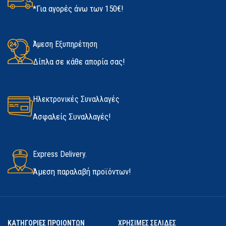
*Για αγορές άνω των 150€!
ΚΑΤΑΣΚΕΥΑΣΤΉΣ
Kerakoll
ΜΈΓΕΘΟΣ
ΔΙΑΘΕΣΙΜΌΤΗΤΑ
Άμεση Εξυπηρέτηση
Medium
,
Large
,
Extra Large
Δίπλα σε κάθε απορία σας!
Σε απόθεμα
ΚΑΤΑΣΚΕΥΑΣΤΉΣ
Marigold
Ηλεκτρονικές Συναλλαγές
Ασφαλείς Συναλλαγές!
Express Delivery.
Άμεση παραλαβή προϊόντων!
ΚΑΤΗΓΟΡΙΕΣ ΠΡΟΙΟΝΤΩΝ
ΧΡΗΣΙΜΕΣ ΣΕΛΙΔΕΣ